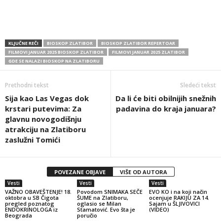
KLJUČNE REČI
BIOSKOP ZLATIBOR
BIOSKOP ZLATIBOR REPERTOAR
FILMOVI JANUAR 2025 BIOSKOP ZLATIBOR
FILMOVI JANUAR 2025 ZLATIBOR
GDE SE NALAZI BIOSKOP NA ZLATIBORU
Prethodni tekst
Sledeći tekst
Sija kao Las Vegas dok
Da li će biti obilnijih snežnih
krstari putevima: Za
padavina do kraja januara?
glavnu novogodišnju
atrakciju na Zlatiboru
zaslužni Tomići
POVEZANE OBJAVE
VIŠE OD AUTORA
Vesti
Vesti
Vesti
VAŽNO OBAVEŠTENJE! 18.
Povodom SNIMAKA SEČE
EVO KO i na koji način
oktobra u SB Čigota
ŠUME na Zlatiboru,
ocenjuje RAKIJU ZA 14.
pregled poznatog
oglasio se Milan
Sajam u ŠLJIVOVICI
ENDOKRINOLOGA iz
Stamatović. Evo šta je
(VIDEO)
Beograda
poručio