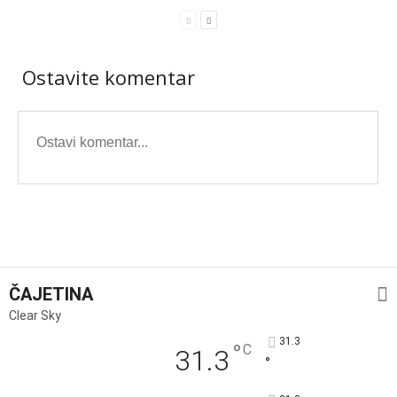
Ostavite komentar
ČAJETINA
Clear Sky
31.3
°
C
31.3
°