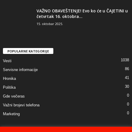
VAŽNO OBAVEŠTENJE! Evo ko će u ČAJETINI u
četvrtak 16. oktobra...
15. oktobar 2025.
POPULARNE KATEGORIJE
1038
Vesti
86
Servisne informacije
41
Hronika
30
Politika
0
Gde večeras
0
Važni brojevi telefona
0
Marketing