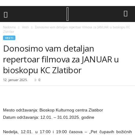
Naslovna
Vesti
Donosimo vam detaljan repertoar filmova za JANUAR u bioskopu KC
Zlatibor
VESTI
Donosimo vam detaljan
repertoar filmova za JANUAR u
bioskopu KC Zlatibor
12. januar 2025.
0
Mesto održavanja: Bioskop Kulturnog centra Zlatibor
Datum održavanja: 12.01. – 31.01.2025. godine
Nedelja, 12.01. u 17:00 i 19:00 časova – „Pet čupavih božićnih