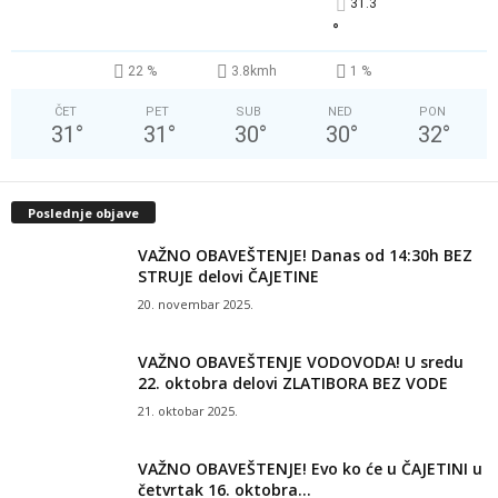
31.3
°
22 %
3.8kmh
1 %
ČET
PET
SUB
NED
PON
31
°
31
°
30
°
30
°
32
°
Poslednje objave
VAŽNO OBAVEŠTENJE! Danas od 14:30h BEZ
STRUJE delovi ČAJETINE
20. novembar 2025.
VAŽNO OBAVEŠTENJE VODOVODA! U sredu
22. oktobra delovi ZLATIBORA BEZ VODE
21. oktobar 2025.
VAŽNO OBAVEŠTENJE! Evo ko će u ČAJETINI u
četvrtak 16. oktobra...