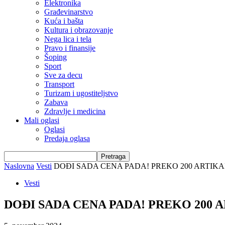
Elektronika
Građevinarstvo
Kuća i bašta
Kultura i obrazovanje
Nega lica i tela
Pravo i finansije
Šoping
Sport
Sve za decu
Transport
Turizam i ugostiteljstvo
Zabava
Zdravlje i medicina
Mali oglasi
Oglasi
Predaja oglasa
Naslovna
Vesti
DOĐI SADA CENA PADA! PREKO 200 ARTIKALA n
Vesti
DOĐI SADA CENA PADA! PREKO 200 ARTI