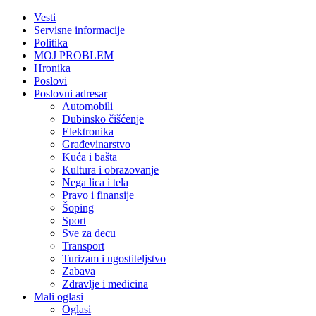
Vesti
Servisne informacije
Politika
MOJ PROBLEM
Hronika
Poslovi
Poslovni adresar
Automobili
Dubinsko čišćenje
Elektronika
Građevinarstvo
Kuća i bašta
Kultura i obrazovanje
Nega lica i tela
Pravo i finansije
Šoping
Sport
Sve za decu
Transport
Turizam i ugostiteljstvo
Zabava
Zdravlje i medicina
Mali oglasi
Oglasi