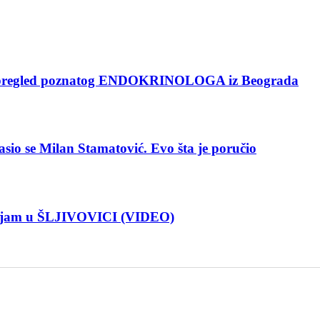
pregled poznatog ENDOKRINOLOGA iz Beograda
 se Milan Stamatović. Evo šta je poručio
Sajam u ŠLJIVOVICI (VIDEO)