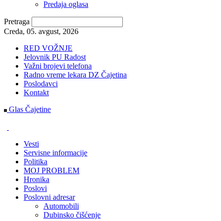
Predaja oglasa
Pretraga
Creda, 05. avgust, 2026
RED VOŽNJE
Jelovnik PU Radost
Važni brojevi telefona
Radno vreme lekara DZ Čajetina
Poslodavci
Kontakt
Glas Čajetine
Vesti
Servisne informacije
Politika
MOJ PROBLEM
Hronika
Poslovi
Poslovni adresar
Automobili
Dubinsko čišćenje