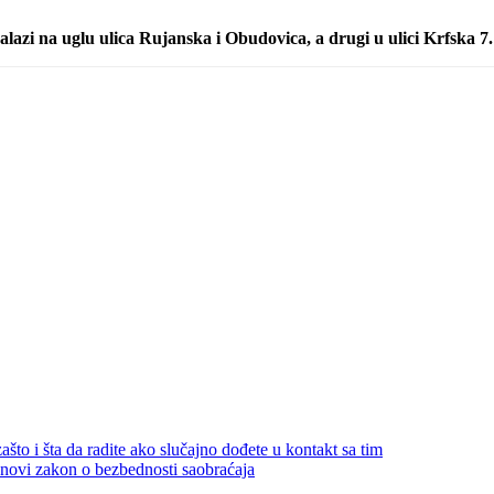
alazi na uglu ulica Rujanska i Obudovica, a drugi u ulici Krfska 
što i šta da radite ako slučajno dođete u kontakt sa tim
i novi zakon o bezbednosti saobraćaja