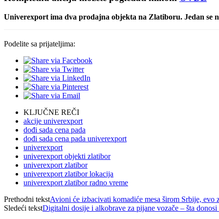
Univerexport ima dva prodajna objekta na Zlatiboru. Jedan se n
Podelite sa prijateljima:
KLJUČNE REČI
akcije univerexport
dođi sada cena pada
dođi sada cena pada univerexport
univerexport
univerexport objekti zlatibor
univerexport zlatibor
univerexport zlatibor lokacija
univerexport zlatibor radno vreme
Prethodni tekst
Avioni će izbacivati komadiće mesa širom Srbije, evo za
Sledeći tekst
Digitalni dosije i alkobrave za pijane vozače – šta donos