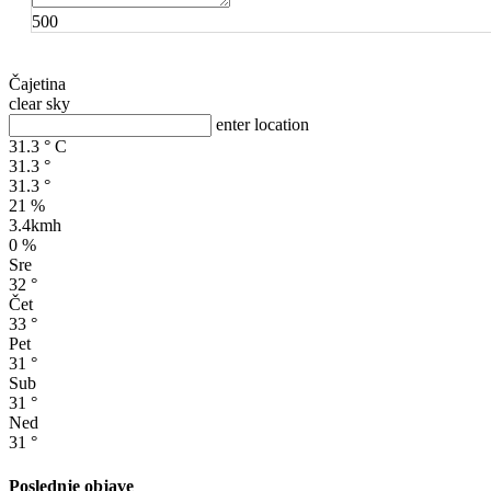
500
Čajetina
clear sky
enter location
31.3
°
C
31.3
°
31.3
°
21 %
3.4kmh
0 %
Sre
32
°
Čet
33
°
Pet
31
°
Sub
31
°
Ned
31
°
Poslednje objave