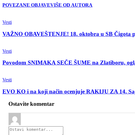
POVEZANE OBJAVE
VIŠE OD AUTORA
Vesti
VAŽNO OBAVEŠTENJE! 18. oktobra u SB Čigota 
Vesti
Povodom SNIMAKA SEČE ŠUME na Zlatiboru, oglasio
Vesti
EVO KO i na koji način ocenjuje RAKIJU ZA 14. 
Ostavite komentar