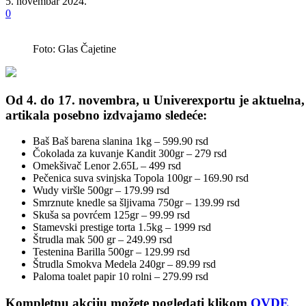
5. novembar 2024.
0
Foto: Glas Čajetine
Od 4. do 17. novembra, u Univerexportu je aktuelna
artikala posebno izdvajamo sledeće:
Baš Baš barena slanina 1kg – 599.90 rsd
Čokolada za kuvanje Kandit 300gr – 279 rsd
Omekšivač Lenor 2.65L – 499 rsd
Pečenica suva svinjska Topola 100gr – 169.90 rsd
Wudy viršle 500gr – 179.99 rsd
Smrznute knedle sa šljivama 750gr – 139.99 rsd
Skuša sa povrćem 125gr – 99.99 rsd
Stamevski prestige torta 1.5kg – 1999 rsd
Štrudla mak 500 gr – 249.99 rsd
Testenina Barilla 500gr – 129.99 rsd
Štrudla Smokva Medela 240gr – 89.99 rsd
Paloma toalet papir 10 rolni – 279.99 rsd
Kompletnu akciju možete pogledati klikom
OVDE