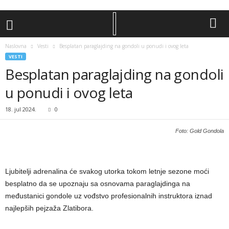
Naslovna
Vesti
Besplatan paraglajding na gondoli u ponudi i ovog leta
VESTI
Besplatan paraglajding na gondoli
u ponudi i ovog leta
18. jul 2024.
0
Foto: Gold Gondola
Ljubitelji adrenalina će svakog utorka tokom letnje sezone moći
besplatno da se upoznaju sa osnovama paraglajdinga na
međustanici gondole uz vođstvo profesionalnih instruktora iznad
najlepših pejzaža Zlatibora.