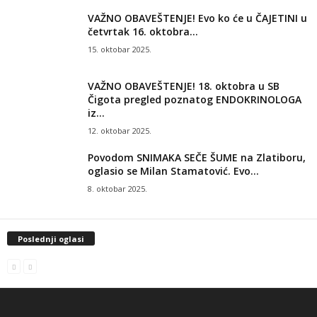
VAŽNO OBAVEŠTENJE! Evo ko će u ČAJETINI u
četvrtak 16. oktobra...
15. oktobar 2025.
VAŽNO OBAVEŠTENJE! 18. oktobra u SB
Čigota pregled poznatog ENDOKRINOLOGA
iz...
12. oktobar 2025.
Povodom SNIMAKA SEČE ŠUME na Zlatiboru,
oglasio se Milan Stamatović. Evo...
8. oktobar 2025.
Poslednji oglasi