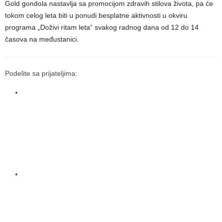
Gold gondola nastavlja sa promocijom zdravih stilova života, pa će
tokom celog leta biti u ponudi besplatne aktivnosti u okviru
programa „Doživi ritam leta“ svakog radnog dana od 12 do 14
časova na međustanici.
Podelite sa prijateljima: