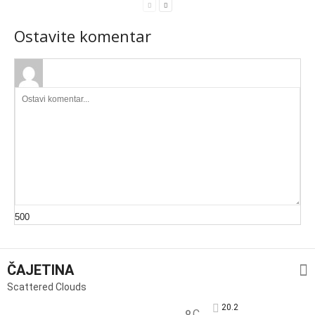
Ostavite komentar
500
ČAJETINA
Scattered Clouds
20.2
C