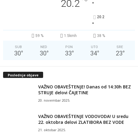
°
20.2
°
20.2
°
59 %
1.5kmh
38 %
SUB
NED
PON
UTO
SRE
30
°
30
°
33
°
34
°
23
°
Poslednje objave
VAŽNO OBAVEŠTENJE! Danas od 14:30h BEZ
STRUJE delovi ČAJETINE
20. novembar 2025.
VAŽNO OBAVEŠTENJE VODOVODA! U sredu
22. oktobra delovi ZLATIBORA BEZ VODE
21. oktobar 2025.