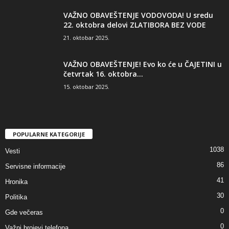
VAŽNO OBAVEŠTENJE VODOVODA! U sredu
22. oktobra delovi ZLATIBORA BEZ VODE
21. oktobar 2025.
VAŽNO OBAVEŠTENJE! Evo ko će u ČAJETINI u
četvrtak 16. oktobra...
15. oktobar 2025.
POPULARNE KATEGORIJE
1038
Vesti
86
Servisne informacije
41
Hronika
30
Politika
0
Gde večeras
0
Važni brojevi telefona