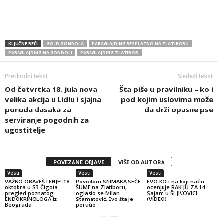
KLJUČNE REČI
GOLD GONDOLA
PARAGLAJDING BESPLATNO NA ZLATIBORU
PARAGLAJDING NA GONDOLI
PARAGLAJDING ZLATIBOR
Prethodni tekst
Sledeći tekst
Od četvrtka 18. jula nova
Šta piše u pravilniku – ko i
velika akcija u Lidlu i sjajna
pod kojim uslovima može
ponuda dasaka za
da drži opasne pse
serviranje pogodnih za
ugostitelje
POVEZANE OBJAVE
VIŠE OD AUTORA
Vesti
Vesti
Vesti
VAŽNO OBAVEŠTENJE! 18.
Povodom SNIMAKA SEČE
EVO KO i na koji način
oktobra u SB Čigota
ŠUME na Zlatiboru,
ocenjuje RAKIJU ZA 14.
pregled poznatog
oglasio se Milan
Sajam u ŠLJIVOVICI
ENDOKRINOLOGA iz
Stamatović. Evo šta je
(VIDEO)
Beograda
poručio