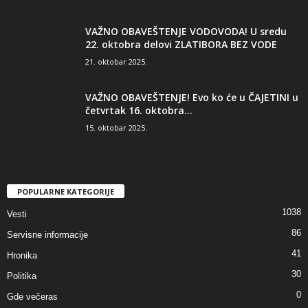
VAŽNO OBAVEŠTENJE VODOVODA! U sredu
22. oktobra delovi ZLATIBORA BEZ VODE
21. oktobar 2025.
VAŽNO OBAVEŠTENJE! Evo ko će u ČAJETINI u
četvrtak 16. oktobra...
15. oktobar 2025.
POPULARNE KATEGORIJE
1038
Vesti
86
Servisne informacije
41
Hronika
30
Politika
0
Gde večeras