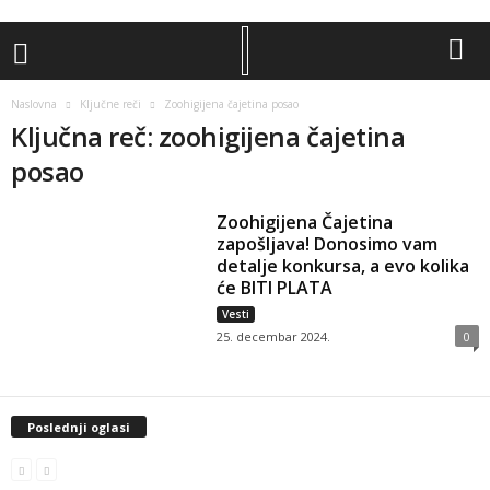
Naslovna
Ključne reči
Zoohigijena čajetina posao
Ključna reč: zoohigijena čajetina
posao
Zoohigijena Čajetina
zapošljava! Donosimo vam
detalje konkursa, a evo kolika
će BITI PLATA
Vesti
25. decembar 2024.
0
Poslednji oglasi