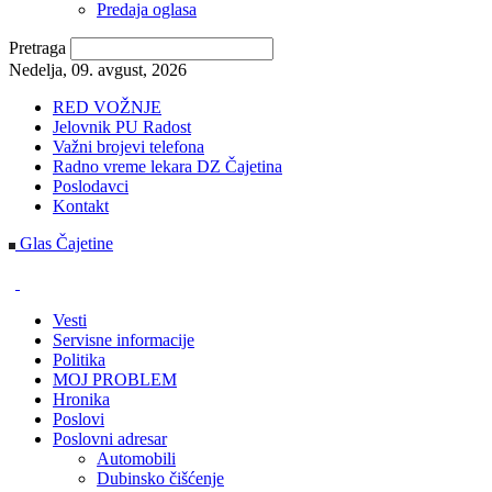
Predaja oglasa
Pretraga
Nedelja, 09. avgust, 2026
RED VOŽNJE
Jelovnik PU Radost
Važni brojevi telefona
Radno vreme lekara DZ Čajetina
Poslodavci
Kontakt
Glas Čajetine
Vesti
Servisne informacije
Politika
MOJ PROBLEM
Hronika
Poslovi
Poslovni adresar
Automobili
Dubinsko čišćenje