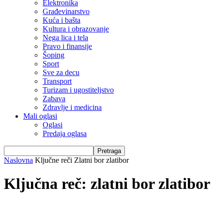
Elektronika
Građevinarstvo
Kuća i bašta
Kultura i obrazovanje
Nega lica i tela
Pravo i finansije
Šoping
Sport
Sve za decu
Transport
Turizam i ugostiteljstvo
Zabava
Zdravlje i medicina
Mali oglasi
Oglasi
Predaja oglasa
Naslovna
Ključne reči
Zlatni bor zlatibor
Ključna reč: zlatni bor zlatibor