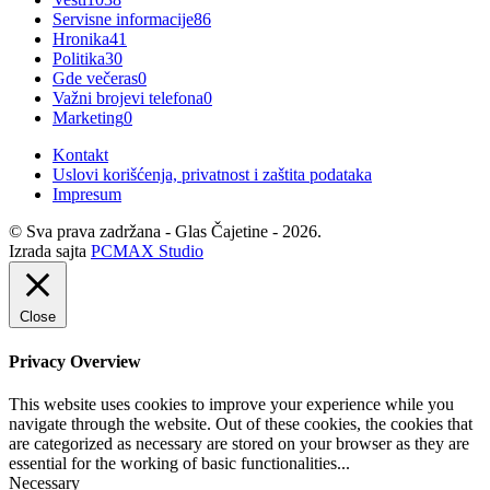
Servisne informacije
86
Hronika
41
Politika
30
Gde večeras
0
Važni brojevi telefona
0
Marketing
0
Kontakt
Uslovi korišćenja, privatnost i zaštita podataka
Impresum
© Sva prava zadržana - Glas Čajetine - 2026.
Izrada sajta
PCMAX Studio
Close
Privacy Overview
This website uses cookies to improve your experience while you
navigate through the website. Out of these cookies, the cookies that
are categorized as necessary are stored on your browser as they are
essential for the working of basic functionalities
...
Necessary