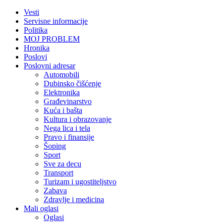
Vesti
Servisne informacije
Politika
MOJ PROBLEM
Hronika
Poslovi
Poslovni adresar
Automobili
Dubinsko čišćenje
Elektronika
Građevinarstvo
Kuća i bašta
Kultura i obrazovanje
Nega lica i tela
Pravo i finansije
Šoping
Sport
Sve za decu
Transport
Turizam i ugostiteljstvo
Zabava
Zdravlje i medicina
Mali oglasi
Oglasi