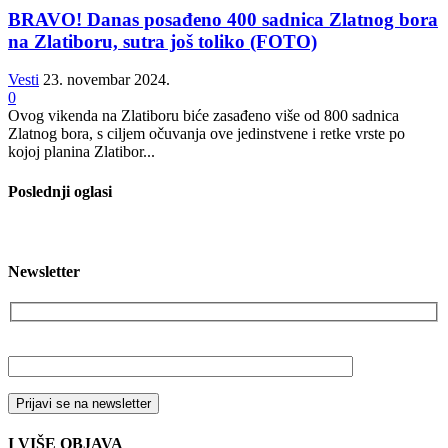
BRAVO! Danas posađeno 400 sadnica Zlatnog bora
na Zlatiboru, sutra još toliko (FOTO)
Vesti
23. novembar 2024.
0
Ovog vikenda na Zlatiboru biće zasađeno više od 800 sadnica
Zlatnog bora, s ciljem očuvanja ove jedinstvene i retke vrste po
kojoj planina Zlatibor...
Poslednji oglasi
Newsletter
Vaša email adresa
I VIŠE OBJAVA