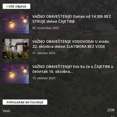
I VIŠE OBJAVA
VAŽNO OBAVEŠTENJE! Danas od 14:30h BEZ
STRUJE delovi ČAJETINE
20. novembar 2025.
VAŽNO OBAVEŠTENJE VODOVODA! U sredu
22. oktobra delovi ZLATIBORA BEZ VODE
21. oktobar 2025.
VAŽNO OBAVEŠTENJE! Evo ko će u ČAJETINI u
četvrtak 16. oktobra...
15. oktobar 2025.
POPULARNE KATEGORIJE
1038
Vesti