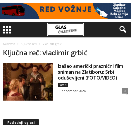
Naslovna
Ključne reči
Vladimir grbić
Ključna reč: vladimir grbić
Izašao američki praznični film
sniman na Zlatiboru: Srbi
oduševljeni (FOTO/VIDEO)
Vesti
3. decembar 2024.
0
Poslednji oglasi