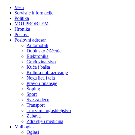
Vesti
Servisne informacije
Politika
MOJ PROBLEM
Hronika
Poslovi
Poslovni adresar
Automobili
Dubinsko čišćenje
Elektronika
Građevinarstvo
Kuća i bašta
Kultura i obrazovanje
Nega lica i tela
Pravo i finansije
Šoping
Sport
Sve za decu
Transport
Turizam i ugostiteljstvo
Zabava
Zdravlje i medicina
Mali oglasi
Oglasi