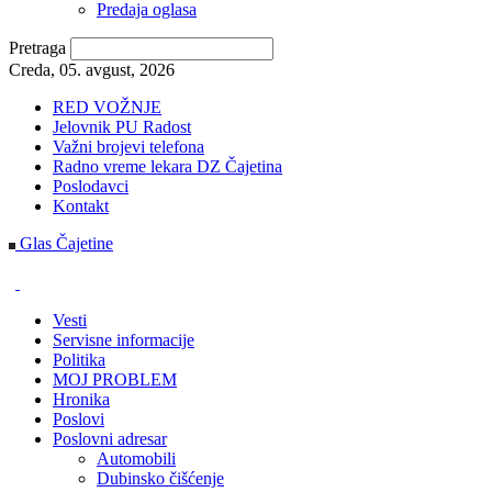
Predaja oglasa
Pretraga
Creda, 05. avgust, 2026
RED VOŽNJE
Jelovnik PU Radost
Važni brojevi telefona
Radno vreme lekara DZ Čajetina
Poslodavci
Kontakt
Glas Čajetine
Vesti
Servisne informacije
Politika
MOJ PROBLEM
Hronika
Poslovi
Poslovni adresar
Automobili
Dubinsko čišćenje