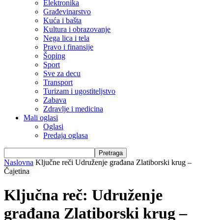
Elektronika
Građevinarstvo
Kuća i bašta
Kultura i obrazovanje
Nega lica i tela
Pravo i finansije
Šoping
Sport
Sve za decu
Transport
Turizam i ugostiteljstvo
Zabava
Zdravlje i medicina
Mali oglasi
Oglasi
Predaja oglasa
Naslovna
Ključne reči
Udruženje građana Zlatiborski krug –
Čajetina
Ključna reč: Udruženje
građana Zlatiborski krug –