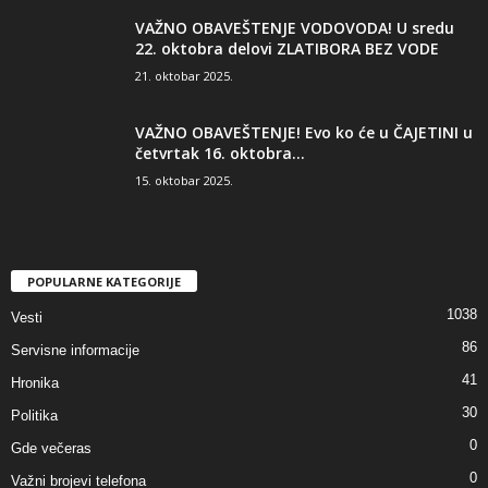
VAŽNO OBAVEŠTENJE VODOVODA! U sredu
22. oktobra delovi ZLATIBORA BEZ VODE
21. oktobar 2025.
VAŽNO OBAVEŠTENJE! Evo ko će u ČAJETINI u
četvrtak 16. oktobra...
15. oktobar 2025.
POPULARNE KATEGORIJE
1038
Vesti
86
Servisne informacije
41
Hronika
30
Politika
0
Gde večeras
0
Važni brojevi telefona