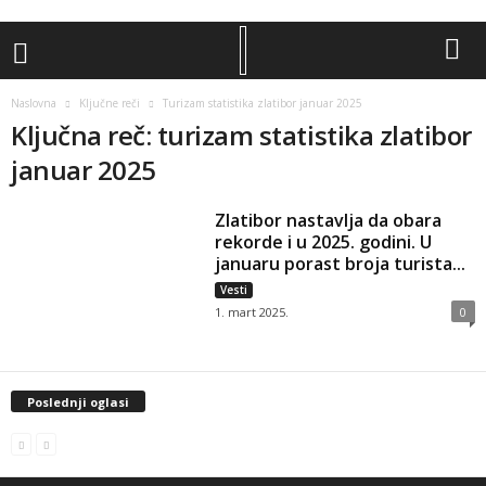
Naslovna
Ključne reči
Turizam statistika zlatibor januar 2025
Ključna reč: turizam statistika zlatibor
januar 2025
Zlatibor nastavlja da obara
rekorde i u 2025. godini. U
januaru porast broja turista...
Vesti
1. mart 2025.
0
Poslednji oglasi