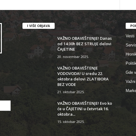
I VIŠE OBJAVA
PO
Vesti
VAŽNO OBAVEŠTENJE! Danas
od 14:30h BEZ STRUJE delovi
Servi
ČAJETINE
Hroni
20. novembar 2025.
Politi
VAŽNO OBAVEŠTENJE
Gde v
VODOVODA! U sredu 22.
oktobra delovi ZLATIBORA
Važni 
BEZ VODE
Marke
21. oktobar 2025.
VAŽNO OBAVEŠTENJE! Evo ko
će u ČAJETINI u četvrtak 16.
oktobra...
15. oktobar 2025.