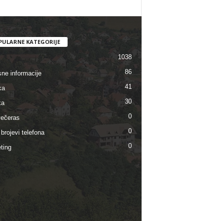
PULARNE KATEGORIJE
1038
86
sne informacije
41
ka
30
ka
0
ečeras
0
brojevi telefona
0
ting