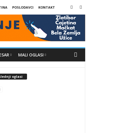
TINA
POSLODAVCI
KONTAKT
ESAR
MALI OGLASI
lednji oglasi