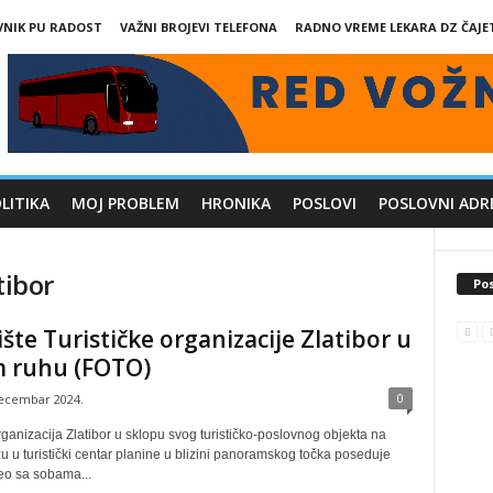
VNIK PU RADOST
VAŽNI BROJEVI TELEFONA
RADNO VREME LEKARA DZ ČAJE
LITIKA
MOJ PROBLEM
HRONIKA
POSLOVI
POSLOVNI ADR
tibor
Pos
šte Turističke organizacije Zlatibor u
 ruhu (FOTO)
0
decembar 2024.
rganizacija Zlatibor u sklopu svog turističko-poslovnog objekta na
 u turistički centar planine u blizini panoramskog točka poseduje
eo sa sobama...