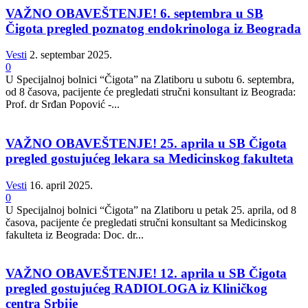
VAŽNO OBAVEŠTENJE! 6. septembra u SB
Čigota pregled poznatog endokrinologa iz Beograda
Vesti
2. septembar 2025.
0
U Specijalnoj bolnici “Čigota” na Zlatiboru u subotu 6. septembra,
od 8 časova, pacijente će pregledati stručni konsultant iz Beograda:
Prof. dr Srđan Popović -...
VAŽNO OBAVEŠTENJE! 25. aprila u SB Čigota
pregled gostujućeg lekara sa Medicinskog fakulteta
Vesti
16. april 2025.
0
U Specijalnoj bolnici “Čigota” na Zlatiboru u petak 25. aprila, od 8
časova, pacijente će pregledati stručni konsultant sa Medicinskog
fakulteta iz Beograda: Doc. dr...
VAŽNO OBAVEŠTENJE! 12. aprila u SB Čigota
pregled gostujućeg RADIOLOGA iz Kliničkog
centra Srbije