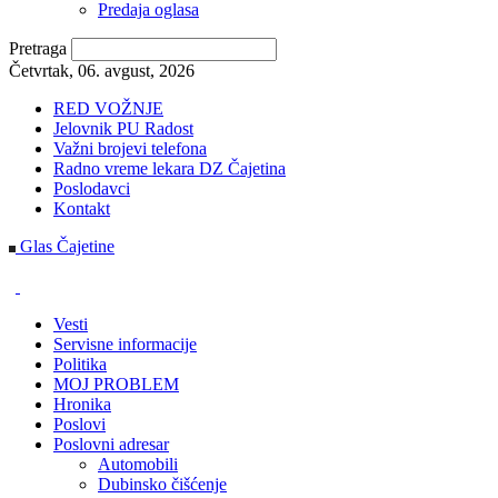
Predaja oglasa
Pretraga
Četvrtak, 06. avgust, 2026
RED VOŽNJE
Jelovnik PU Radost
Važni brojevi telefona
Radno vreme lekara DZ Čajetina
Poslodavci
Kontakt
Glas Čajetine
Vesti
Servisne informacije
Politika
MOJ PROBLEM
Hronika
Poslovi
Poslovni adresar
Automobili
Dubinsko čišćenje