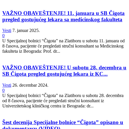
VAŽNO OBAVEŠTENJE! 11. januara u SB Čigota
pregled gostujućeg lekara sa medicinskog fakulteta
Vesti
7. januar 2025.
0
U Specijalnoj bolnici “Čigota” na Zlatiboru u subotu 11. januara od
8 časova, pacijente će pregledati stručni konsultant sa Medicinskog
fakulteta iz Beograda: Prof. dr...
VAŽNO OBAVEŠTENJE! U subotu 28. decembra u
SB Čigota pregled gostujućeg lekara iz KC...
Vesti
26. decembar 2024.
0
U Specijalnoj bolnici “Čigota” na Zlatiboru u subotu 28. decembra
od 8 časova, pacijente će pregledati stručni konsultant iz
Univerzitetskog kliničkog centra iz Beograda: dr...
Šest decenija Specijalne bolnice “Čigota” opisano u
dokumentarcu (VIDEO)