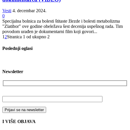
Vesti
4. decembar 2024.
0
Specijalna bolnica za bolesti štitaste žlezde i bolesti metabolizma
"Zlatibor" ove godine obeležava šest decenija uspešnog rada. Tim
povodom urađen je dokumentarni film koji govori...
1
2
Stranica 1 od ukupno 2
Poslednji oglasi
Newsletter
Vaša email adresa
I VIŠE OBJAVA