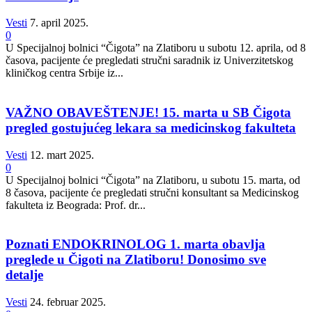
Vesti
7. april 2025.
0
U Specijalnoj bolnici “Čigota” na Zlatiboru u subotu 12. aprila, od 8
časova, pacijente će pregledati stručni saradnik iz Univerzitetskog
kliničkog centra Srbije iz...
VAŽNO OBAVEŠTENJE! 15. marta u SB Čigota
pregled gostujućeg lekara sa medicinskog fakulteta
Vesti
12. mart 2025.
0
U Specijalnoj bolnici “Čigota” na Zlatiboru, u subotu 15. marta, od
8 časova, pacijente će pregledati stručni konsultant sa Medicinskog
fakulteta iz Beograda: Prof. dr...
Poznati ENDOKRINOLOG 1. marta obavlja
preglede u Čigoti na Zlatiboru! Donosimo sve
detalje
Vesti
24. februar 2025.