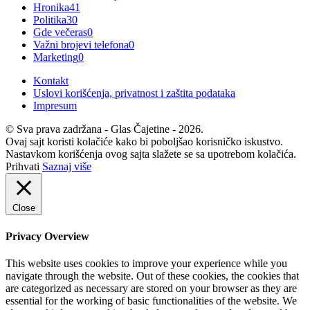
Hronika
41
Politika
30
Gde večeras
0
Važni brojevi telefona
0
Marketing
0
Kontakt
Uslovi korišćenja, privatnost i zaštita podataka
Impresum
© Sva prava zadržana - Glas Čajetine - 2026.
Ovaj sajt koristi kolačiće kako bi poboljšao korisničko iskustvo.
Nastavkom korišćenja ovog sajta slažete se sa upotrebom kolačića.
Prihvati
Saznaj više
Close
Privacy Overview
This website uses cookies to improve your experience while you
navigate through the website. Out of these cookies, the cookies that
are categorized as necessary are stored on your browser as they are
essential for the working of basic functionalities of the website. We