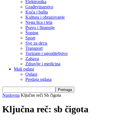
Elektronika
Građevinarstvo
Kuća i bašta
Kultura i obrazovanje
Nega lica i tela
Pravo i finansije
Šoping
Sport
Sve za decu
Transport
Turizam i ugostiteljstvo
Zabava
Zdravlje i medicina
Mali oglasi
Oglasi
Predaja oglasa
Naslovna
Ključne reči
Sb čigota
Ključna reč: sb čigota