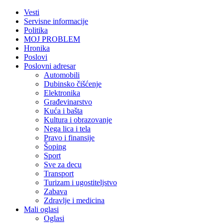
Vesti
Servisne informacije
Politika
MOJ PROBLEM
Hronika
Poslovi
Poslovni adresar
Automobili
Dubinsko čišćenje
Elektronika
Građevinarstvo
Kuća i bašta
Kultura i obrazovanje
Nega lica i tela
Pravo i finansije
Šoping
Sport
Sve za decu
Transport
Turizam i ugostiteljstvo
Zabava
Zdravlje i medicina
Mali oglasi
Oglasi