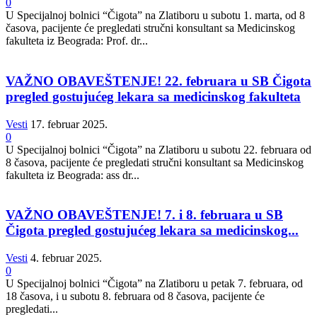
0
U Specijalnoj bolnici “Čigota” na Zlatiboru u subotu 1. marta, od 8
časova, pacijente će pregledati stručni konsultant sa Medicinskog
fakulteta iz Beograda: Prof. dr...
VAŽNO OBAVEŠTENJE! 22. februara u SB Čigota
pregled gostujućeg lekara sa medicinskog fakulteta
Vesti
17. februar 2025.
0
U Specijalnoj bolnici “Čigota” na Zlatiboru u subotu 22. februara od
8 časova, pacijente će pregledati stručni konsultant sa Medicinskog
fakulteta iz Beograda: ass dr...
VAŽNO OBAVEŠTENJE! 7. i 8. februara u SB
Čigota pregled gostujućeg lekara sa medicinskog...
Vesti
4. februar 2025.
0
U Specijalnoj bolnici “Čigota” na Zlatiboru u petak 7. februara, od
18 časova, i u subotu 8. februara od 8 časova, pacijente će
pregledati...