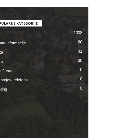
PULARNE KATEGORIJE
1038
86
sne informacije
41
ka
30
ka
0
ečeras
0
brojevi telefona
0
ting