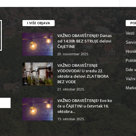
I VIŠE OBJAVA
PO
Vesti
VAŽNO OBAVEŠTENJE! Danas
od 14:30h BEZ STRUJE delovi
Servi
ČAJETINE
Hroni
20. novembar 2025.
Politi
VAŽNO OBAVEŠTENJE
Gde v
VODOVODA! U sredu 22.
oktobra delovi ZLATIBORA
Važni 
BEZ VODE
Marke
21. oktobar 2025.
VAŽNO OBAVEŠTENJE! Evo ko
će u ČAJETINI u četvrtak 16.
oktobra...
15. oktobar 2025.