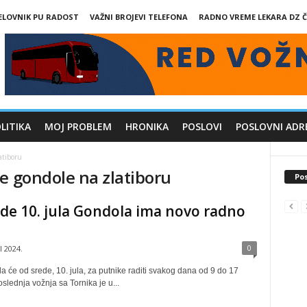
ELOVNIK PU RADOST
VAŽNI BROJEVI TELEFONA
RADNO VREME LEKARA DZ Č
LITIKA
MOJ PROBLEM
HRONIKA
POSLOVI
POSLOVNI ADR
atiboru
e gondole na zlatiboru
Pos
de 10. jula Gondola ima novo radno
0
ul 2024.
 će od srede, 10. jula, za putnike raditi svakog dana od 9 do 17
slednja vožnja sa Tornika je u...