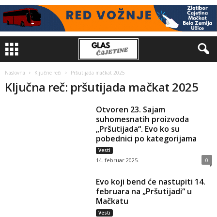
Naslovna
Ključne reči
Pršutijada mačkat 2025
Ključna reč: pršutijada mačkat 2025
Otvoren 23. Sajam
suhomesnatih proizvoda
„Pršutijada“. Evo ko su
pobednici po kategorijama
Vesti
14. februar 2025.
0
Evo koji bend će nastupiti 14.
februara na „Pršutijadi“ u
Mačkatu
Vesti