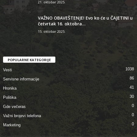
21. oktobar 2025.
VAŽNO OBAVEŠTENJE! Evo ko će u ČAJETINI u
četvrtak 16. oktobra...
15. oktobar 2025.
POPULARNE KATEGORIJE
1038
Vesti
86
Servisne informacije
41
Hronika
30
Politika
0
Gde večeras
0
Važni brojevi telefona
0
Marketing