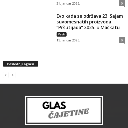
31. januar 2025.
0
Evo kada se održava 23. Sajam
suvomesnatih proizvoda
“Pršutijada“ 2025. u Mačkatu
Vesti
15. januar 2025.
0
Poslednji oglasi