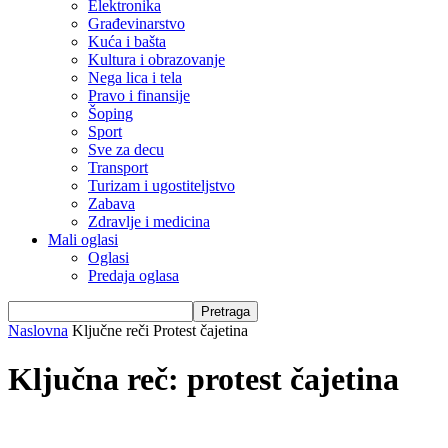
Elektronika
Građevinarstvo
Kuća i bašta
Kultura i obrazovanje
Nega lica i tela
Pravo i finansije
Šoping
Sport
Sve za decu
Transport
Turizam i ugostiteljstvo
Zabava
Zdravlje i medicina
Mali oglasi
Oglasi
Predaja oglasa
Naslovna
Ključne reči
Protest čajetina
Ključna reč: protest čajetina