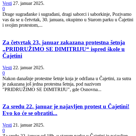
Vesti
27. januar 2025.
0
Drage sugrađanke i sugrađani, dragi saborci i saborkinje, Pozivamo
vas da se u četvrtak, 30. januara, okupimo u Starom parku u Čajetini
i svojim protestom,...
Za četvrtak 23. januar zakazana protestna šetnja
„PRIDRUŽIMO SE DIMITRIJU“ ispred škole u
Čajetini
Vesti
22. januar 2025.
0
Nakon današnje protestne šetnje koja je održana u Čajetini, za sutra
je zakazana još jedna protestna šetnja, pod nazivom
"PRIDRUŽIMO SE DIMITRIJU", gde Osnovna...
Za sredu 22. januar je najavljen protest u Čajetini!
Evo ko će se obratiti...
Vesti
21. januar 2025.
0
Za sredu 22. januar od 18h, u starom parku u Čajetini je najavljen