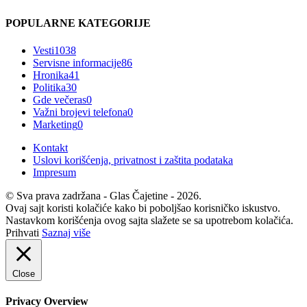
POPULARNE KATEGORIJE
Vesti
1038
Servisne informacije
86
Hronika
41
Politika
30
Gde večeras
0
Važni brojevi telefona
0
Marketing
0
Kontakt
Uslovi korišćenja, privatnost i zaštita podataka
Impresum
© Sva prava zadržana - Glas Čajetine - 2026.
Ovaj sajt koristi kolačiće kako bi poboljšao korisničko iskustvo.
Nastavkom korišćenja ovog sajta slažete se sa upotrebom kolačića.
Prihvati
Saznaj više
Close
Privacy Overview