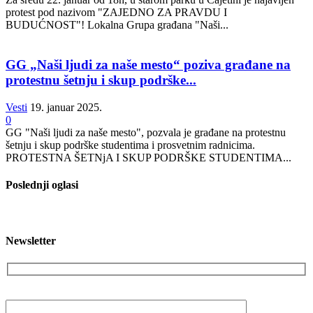
protest pod nazivom "ZAJEDNO ZA PRAVDU I
BUDUĆNOST"! Lokalna Grupa građana "Naši...
GG „Naši ljudi za naše mesto“ poziva građane na
protestnu šetnju i skup podrške...
Vesti
19. januar 2025.
0
GG "Naši ljudi za naše mesto", pozvala je građane na protestnu
šetnju i skup podrške studentima i prosvetnim radnicima.
PROTESTNA ŠETNjA I SKUP PODRŠKE STUDENTIMA...
Poslednji oglasi
Newsletter
Vaša email adresa