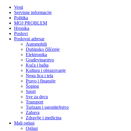
Vesti
Servisne informacije
Politika
MOJ PROBLEM
Hronika
Poslovi
Poslovni adresar
Automobili
Dubinsko čišćenje
Elektronika
Građevinarstvo
Kuća i bašta
Kultura i obrazovanje
Nega lica i tela
Pravo i finansije
Šoping
Sport
Sve za decu
Transport
Turizam i ugostiteljstvo
Zabava
Zdravlje i medicina
Mali oglasi
Oglasi