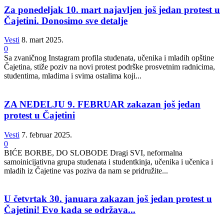
Za ponedeljak 10. mart najavljen još jedan protest u
Čajetini. Donosimo sve detalje
Vesti
8. mart 2025.
0
Sa zvaničnog Instagram profila studenata, učenika i mladih opštine
Čajetina, stiže poziv na novi protest podrške prosvetnim radnicima,
studentima, mladima i svima ostalima koji...
ZA NEDELJU 9. FEBRUAR zakazan još jedan
protest u Čajetini
Vesti
7. februar 2025.
0
BIĆE BORBE, DO SLOBODE Dragi SVI, neformalna
samoinicijativna grupa studenata i studentkinja, učenika i učenica i
mladih iz Čajetine vas poziva da nam se pridružite...
U četvrtak 30. januara zakazan još jedan protest u
Čajetini! Evo kada se održava...