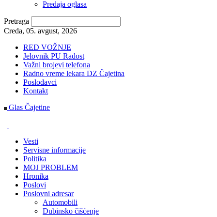
Predaja oglasa
Pretraga
Creda, 05. avgust, 2026
RED VOŽNJE
Jelovnik PU Radost
Važni brojevi telefona
Radno vreme lekara DZ Čajetina
Poslodavci
Kontakt
Glas Čajetine
Vesti
Servisne informacije
Politika
MOJ PROBLEM
Hronika
Poslovi
Poslovni adresar
Automobili
Dubinsko čišćenje