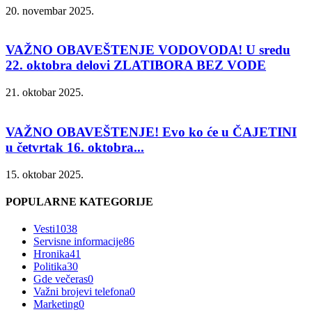
20. novembar 2025.
VAŽNO OBAVEŠTENJE VODOVODA! U sredu
22. oktobra delovi ZLATIBORA BEZ VODE
21. oktobar 2025.
VAŽNO OBAVEŠTENJE! Evo ko će u ČAJETINI
u četvrtak 16. oktobra...
15. oktobar 2025.
POPULARNE KATEGORIJE
Vesti
1038
Servisne informacije
86
Hronika
41
Politika
30
Gde večeras
0
Važni brojevi telefona
0
Marketing
0