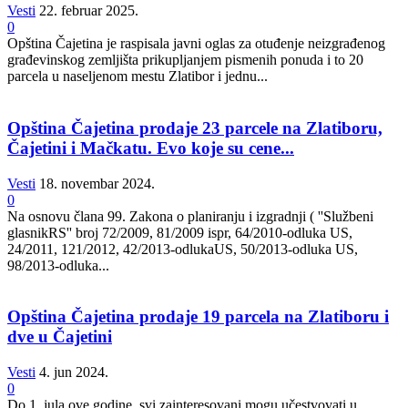
Vesti
22. februar 2025.
0
Opština Čajetina je raspisala javni oglas za otuđenje neizgrađenog
građevinskog zemljišta prikupljanjem pismenih ponuda i to 20
parcela u naseljenom mestu Zlatibor i jednu...
Opština Čajetina prodaje 23 parcele na Zlatiboru,
Čajetini i Mačkatu. Evo koje su cene...
Vesti
18. novembar 2024.
0
Na osnovu člana 99. Zakona o planiranju i izgradnji ( ''Službeni
glasnikRS'' broj 72/2009, 81/2009 ispr, 64/2010-odluka US,
24/2011, 121/2012, 42/2013-odlukaUS, 50/2013-odluka US,
98/2013-odluka...
Opština Čajetina prodaje 19 parcela na Zlatiboru i
dve u Čajetini
Vesti
4. jun 2024.
0
Do 1. jula ove godine, svi zainteresovani mogu učestvovati u