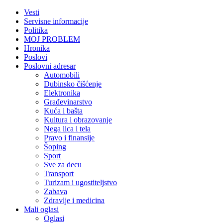
Vesti
Servisne informacije
Politika
MOJ PROBLEM
Hronika
Poslovi
Poslovni adresar
Automobili
Dubinsko čišćenje
Elektronika
Građevinarstvo
Kuća i bašta
Kultura i obrazovanje
Nega lica i tela
Pravo i finansije
Šoping
Sport
Sve za decu
Transport
Turizam i ugostiteljstvo
Zabava
Zdravlje i medicina
Mali oglasi
Oglasi