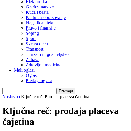
Elektronika
Građevinarstvo
Kuća i bašta
Kultura i obrazovanje
Nega lica i tela
Pravo i finansije
Šoping
Sport
Sve za decu
Transport
Turizam i ugostiteljstvo
Zabava
Zdravlje i medicina
Mali oglasi
Oglasi
Predaja oglasa
Naslovna
Ključne reči
Prodaja placeva čajetina
Ključna reč: prodaja placeva
čajetina