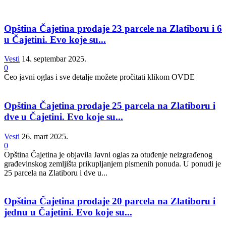
Opština Čajetina prodaje 23 parcele na Zlatiboru i 6
u Čajetini. Evo koje su...
Vesti
14. septembar 2025.
0
Ceo javni oglas i sve detalje možete pročitati klikom OVDE
Opština Čajetina prodaje 25 parcela na Zlatiboru i
dve u Čajetini. Evo koje su...
Vesti
26. mart 2025.
0
Opština Čajetina je objavila Javni oglas za otuđenje neizgrađenog
građevinskog zemljišta prikupljanjem pismenih ponuda. U ponudi je
25 parcela na Zlatiboru i dve u...
Opština Čajetina prodaje 20 parcela na Zlatiboru i
jednu u Čajetini. Evo koje su...