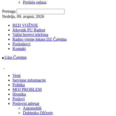
Predaja oglasa
Pretraga
Nedelja, 09. avgust, 2026
RED VOŽNJE
Jelovnik PU Radost
Važni brojevi telefona
Radno vreme lekara DZ Čajetina
Poslodavci
Kontakt
Glas Čajetine
Vesti
Servisne informacije
Politika
MOJ PROBLEM
Hronika
Poslovi
Poslovni adresar
Automobili
Dubinsko čišćenje