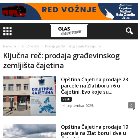
Naslovna
Ključne reči
Prodaja građevinskog zemljišta čajetina
Ključna reč: prodaja građevinskog
zemljišta čajetina
Opština Čajetina prodaje 23
parcele na Zlatiboru i 6 u
Čajetini. Evo koje su...
Vesti
14. septembar 2025.
0
Opština Čajetina prodaje 19
parcela na Zlatiboru i dve u