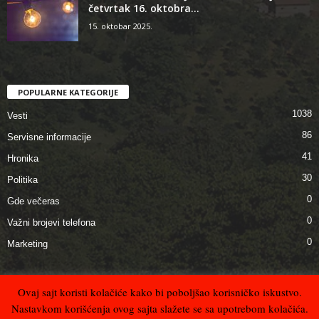
četvrtak 16. oktobra...
15. oktobar 2025.
POPULARNE KATEGORIJE
1038
Vesti
86
Servisne informacije
41
Hronika
30
Politika
0
Gde večeras
0
Važni brojevi telefona
0
Marketing
Ovaj sajt koristi kolačiće kako bi poboljšao korisničko iskustvo.
Nastavkom korišćenja ovog sajta slažete se sa upotrebom kolačića.
Kontakt
Uslovi korišćenja, privatnost i zaštita podataka
Impresum