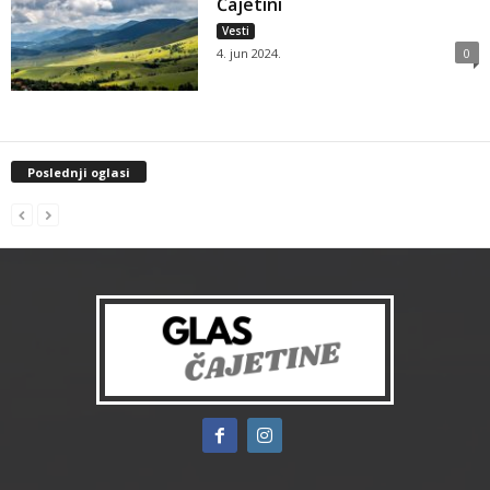
Čajetini
Vesti
4. jun 2024.
0
Poslednji oglasi