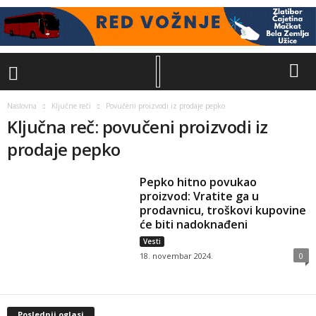
Naslovna
Ključne reči
Povučeni proizvodi iz prodaje pepko
Ključna reč: povučeni proizvodi iz
prodaje pepko
Pepko hitno povukao
proizvod: Vratite ga u
prodavnicu, troškovi kupovine
će biti nadoknađeni
Vesti
18. novembar 2024.
0
Poslednji oglasi