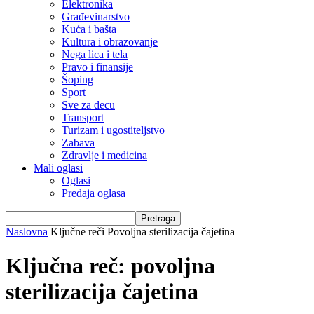
Elektronika
Građevinarstvo
Kuća i bašta
Kultura i obrazovanje
Nega lica i tela
Pravo i finansije
Šoping
Sport
Sve za decu
Transport
Turizam i ugostiteljstvo
Zabava
Zdravlje i medicina
Mali oglasi
Oglasi
Predaja oglasa
Naslovna
Ključne reči
Povoljna sterilizacija čajetina
Ključna reč: povoljna
sterilizacija čajetina