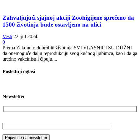
Zahvaljujući sjajnoj akciji Zoohigijene sprečeno da
1500 životinja bude ostavljeno na ulici
Vesti
22. jul 2024.
0
Prema Zakonu o dobrobiti životinja SVI VLASNICI SU DUŽNI
da onemoguće dalju reprodukciju svog kućnog ljubimca, kao i da ga
uredno vakcinisu i čipuju....
Poslednji oglasi
Newsletter
Vaša email adresa