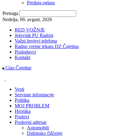
Predaja oglasa
Pretraga
Nedelja, 09. avgust, 2026
RED VOŽNJE
Jelovnik PU Radost
Važni brojevi telefona
Radno vreme lekara DZ Čajetina
Poslodavci
Kontakt
Glas Čajetine
Vesti
Servisne informacije
Politika
MOJ PROBLEM
Hronika
Poslovi
Poslovni adresar
Automobili
Dubinsko čišćenje