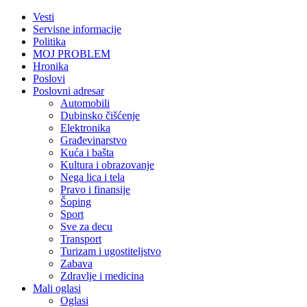
Vesti
Servisne informacije
Politika
MOJ PROBLEM
Hronika
Poslovi
Poslovni adresar
Automobili
Dubinsko čišćenje
Elektronika
Građevinarstvo
Kuća i bašta
Kultura i obrazovanje
Nega lica i tela
Pravo i finansije
Šoping
Sport
Sve za decu
Transport
Turizam i ugostiteljstvo
Zabava
Zdravlje i medicina
Mali oglasi
Oglasi