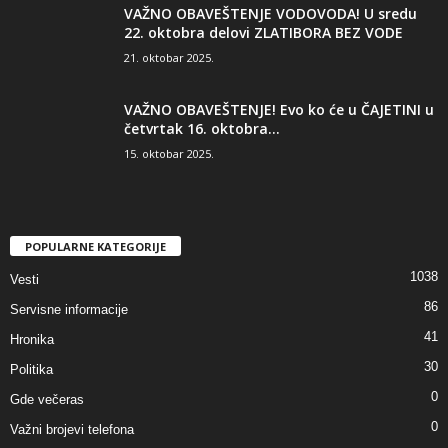
VAŽNO OBAVEŠTENJE VODOVODA! U sredu
22. oktobra delovi ZLATIBORA BEZ VODE
21. oktobar 2025.
VAŽNO OBAVEŠTENJE! Evo ko će u ČAJETINI u
četvrtak 16. oktobra...
15. oktobar 2025.
POPULARNE KATEGORIJE
1038
Vesti
86
Servisne informacije
41
Hronika
30
Politika
0
Gde večeras
0
Važni brojevi telefona