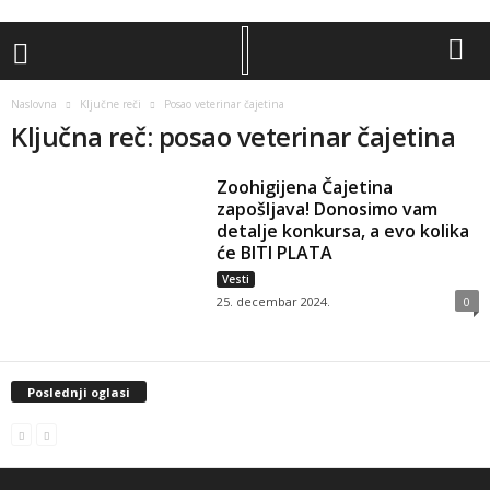
Naslovna
Ključne reči
Posao veterinar čajetina
Ključna reč: posao veterinar čajetina
Zoohigijena Čajetina
zapošljava! Donosimo vam
detalje konkursa, a evo kolika
će BITI PLATA
Vesti
25. decembar 2024.
0
Poslednji oglasi