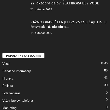
22. oktobra delovi ZLATIBORA BEZ VODE
21. oktobar 2025.
VAŽNO OBAVEŠTENJE! Evo ko će u ČAJETINI u
četvrtak 16. oktobra...
15. oktobar 2025.
POPULARNE KATEGORIJE
1038
Vesti
86
Servisne informacije
41
Hronika
30
Politika
0
Gde večeras
0
Važni brojevi telefona
0
Marketing