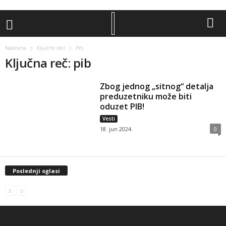
Naslovna
Ključne reči
Pib
Ključna reč: pib
Zbog jednog „sitnog“ detalja
preduzetniku može biti
oduzet PIB!
Vesti
18. jun 2024.
0
Poslednji oglasi