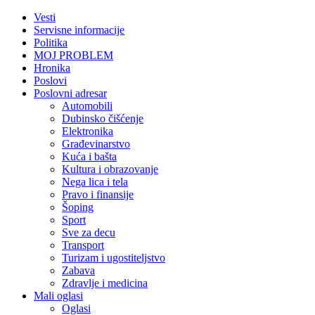
Vesti
Servisne informacije
Politika
MOJ PROBLEM
Hronika
Poslovi
Poslovni adresar
Automobili
Dubinsko čišćenje
Elektronika
Građevinarstvo
Kuća i bašta
Kultura i obrazovanje
Nega lica i tela
Pravo i finansije
Šoping
Sport
Sve za decu
Transport
Turizam i ugostiteljstvo
Zabava
Zdravlje i medicina
Mali oglasi
Oglasi