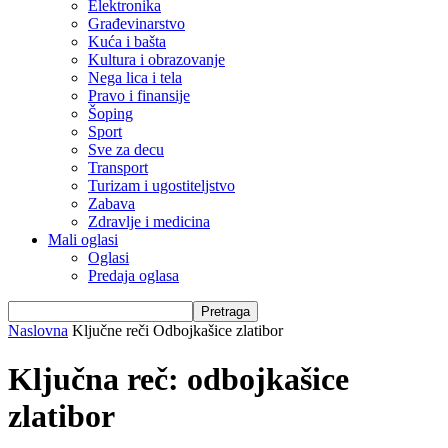
Elektronika
Građevinarstvo
Kuća i bašta
Kultura i obrazovanje
Nega lica i tela
Pravo i finansije
Šoping
Sport
Sve za decu
Transport
Turizam i ugostiteljstvo
Zabava
Zdravlje i medicina
Mali oglasi
Oglasi
Predaja oglasa
Naslovna
Ključne reči
Odbojkašice zlatibor
Ključna reč: odbojkašice
zlatibor