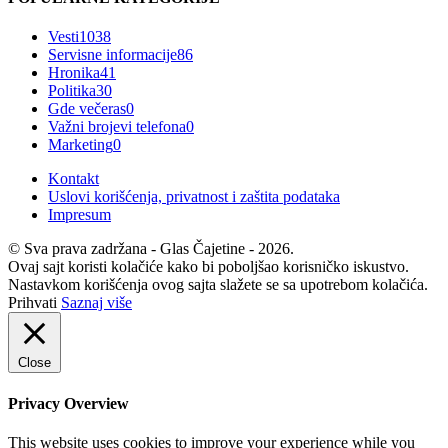
Vesti
1038
Servisne informacije
86
Hronika
41
Politika
30
Gde večeras
0
Važni brojevi telefona
0
Marketing
0
Kontakt
Uslovi korišćenja, privatnost i zaštita podataka
Impresum
© Sva prava zadržana - Glas Čajetine - 2026.
Ovaj sajt koristi kolačiće kako bi poboljšao korisničko iskustvo.
Nastavkom korišćenja ovog sajta slažete se sa upotrebom kolačića.
Prihvati
Saznaj više
Close
Privacy Overview
This website uses cookies to improve your experience while you