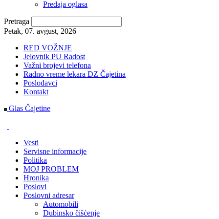
Predaja oglasa
Pretraga
Petak, 07. avgust, 2026
RED VOŽNJE
Jelovnik PU Radost
Važni brojevi telefona
Radno vreme lekara DZ Čajetina
Poslodavci
Kontakt
Glas Čajetine
Vesti
Servisne informacije
Politika
MOJ PROBLEM
Hronika
Poslovi
Poslovni adresar
Automobili
Dubinsko čišćenje