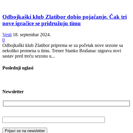
Odbojkaški klub Zlatibor dobio pojačanje. Čak tri
nove igračice se pridružuju timu
Vesti
18. septembar 2024.
0
Odbojkaški klub Zlatibor priprema se za početak nove sezone sa
nekoliko promena u timu. Trener Stanko Brašanac uigrava novi
sastav pred treću sezonu u...
Poslednji oglasi
Newsletter
Vaša email adresa