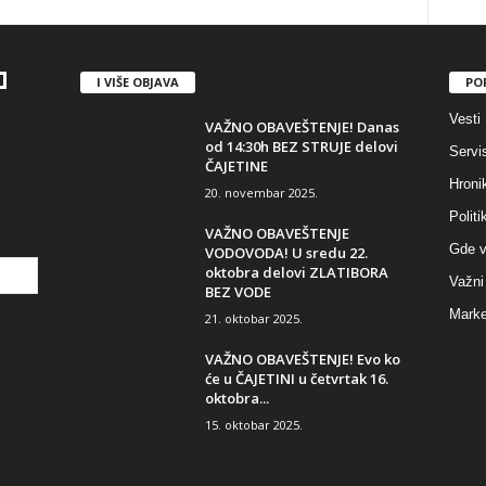
I VIŠE OBJAVA
PO
Vesti
VAŽNO OBAVEŠTENJE! Danas
od 14:30h BEZ STRUJE delovi
Servi
ČAJETINE
Hroni
20. novembar 2025.
Politi
VAŽNO OBAVEŠTENJE
Gde v
VODOVODA! U sredu 22.
oktobra delovi ZLATIBORA
Važni 
BEZ VODE
Marke
21. oktobar 2025.
VAŽNO OBAVEŠTENJE! Evo ko
će u ČAJETINI u četvrtak 16.
oktobra...
15. oktobar 2025.