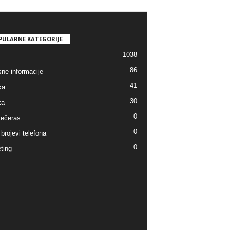
PULARNE KATEGORIJE
1038
86
sne informacije
41
ka
30
ka
0
ečeras
0
brojevi telefona
0
ting