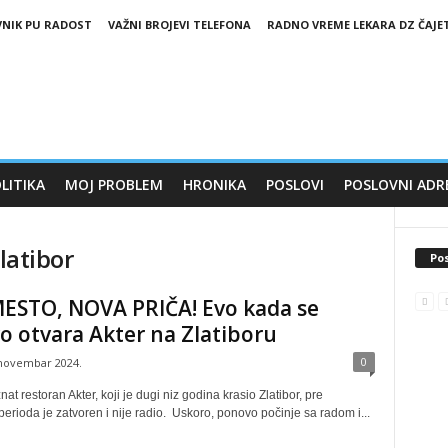
VNIK PU RADOST
VAŽNI BROJEVI TELEFONA
RADNO VREME LEKARA DZ ČAJE
LITIKA
MOJ PROBLEM
HRONIKA
POSLOVI
POSLOVNI ADR
latibor
Pos
MESTO, NOVA PRIČA! Evo kada se
 otvara Akter na Zlatiboru
0
 novembar 2024.
t restoran Akter, koji je dugi niz godina krasio Zlatibor, pre
rioda je zatvoren i nije radio. Uskoro, ponovo počinje sa radom i...