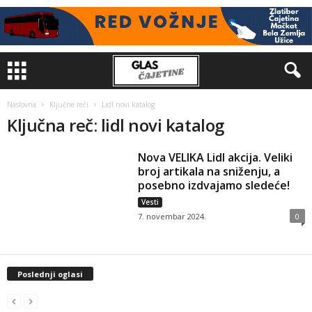
Naslovna
Ključne reči
Lidl novi katalog
Ključna reč: lidl novi katalog
Nova VELIKA Lidl akcija. Veliki
broj artikala na sniženju, a
posebno izdvajamo sledeće!
Vesti
7. novembar 2024.
0
Poslednji oglasi