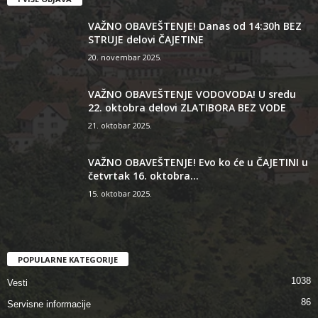
VAŽNO OBAVEŠTENJE! Danas od 14:30h BEZ
STRUJE delovi ČAJETINE
20. novembar 2025.
VAŽNO OBAVEŠTENJE VODOVODA! U sredu
22. oktobra delovi ZLATIBORA BEZ VODE
21. oktobar 2025.
VAŽNO OBAVEŠTENJE! Evo ko će u ČAJETINI u
četvrtak 16. oktobra...
15. oktobar 2025.
POPULARNE KATEGORIJE
1038
Vesti
86
Servisne informacije