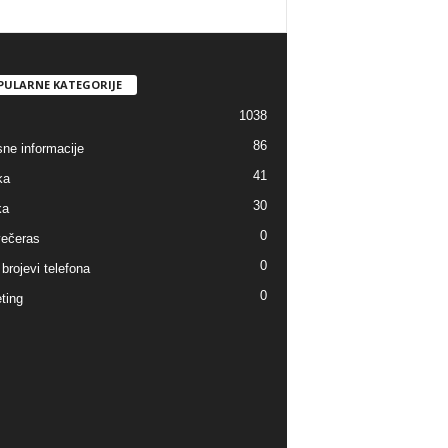
PULARNE KATEGORIJE
1038
86
sne informacije
41
ka
30
ka
0
ečeras
0
brojevi telefona
0
ting