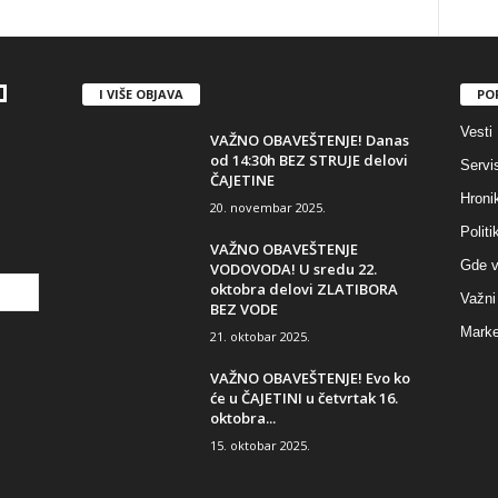
I VIŠE OBJAVA
PO
Vesti
VAŽNO OBAVEŠTENJE! Danas
od 14:30h BEZ STRUJE delovi
Servi
ČAJETINE
Hroni
20. novembar 2025.
Politi
VAŽNO OBAVEŠTENJE
Gde v
VODOVODA! U sredu 22.
oktobra delovi ZLATIBORA
Važni 
BEZ VODE
Marke
21. oktobar 2025.
VAŽNO OBAVEŠTENJE! Evo ko
će u ČAJETINI u četvrtak 16.
oktobra...
15. oktobar 2025.