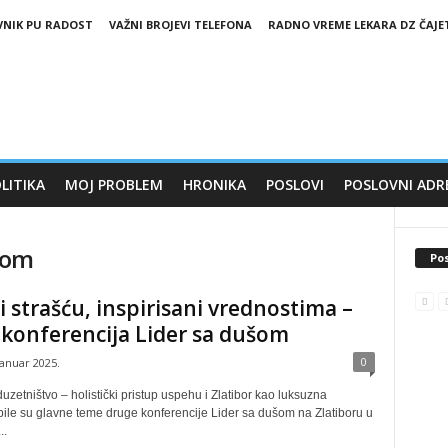
VNIK PU RADOST
VAŽNI BROJEVI TELEFONA
RADNO VREME LEKARA DZ ČAJE
LITIKA
MOJ PROBLEM
HRONIKA
POSLOVI
POSLOVNI ADR
ušom
Pos
 strašću, inspirisani vrednostima –
konferencija Lider sa dušom
0
januar 2025.
zetništvo – holistički pristup uspehu i Zlatibor kao luksuzna
 bile su glavne teme druge konferencije Lider sa dušom na Zlatiboru u
..