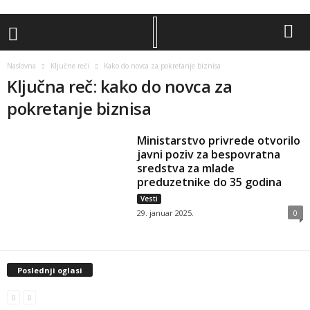
Naslovna
Ključne reči
Kako do novca za pokretanje biznisa
Ključna reč: kako do novca za
pokretanje biznisa
Ministarstvo privrede otvorilo
javni poziv za bespovratna
sredstva za mlade
preduzetnike do 35 godina
Vesti
29. januar 2025.
0
Poslednji oglasi