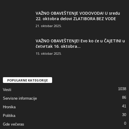
VAŽNO OBAVEŠTENJE VODOVODA! U sredu
22. oktobra delovi ZLATIBORA BEZ VODE
21. oktobar 2025.
VAŽNO OBAVEŠTENJE! Evo ko će u ČAJETINI u
četvrtak 16. oktobra...
15. oktobar 2025.
POPULARNE KATEGORIJE
1038
Vesti
86
Servisne informacije
41
Hronika
30
Politika
0
Gde večeras