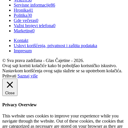
Servisne informacije
86
Hronika
41
Politika
30
Gde večeras
0
Važni brojevi telefona
0
Marketing
0
Kontakt
Uslovi korišćenja, privatnost i zaštita podataka
Impresum
© Sva prava zadržana - Glas Čajetine - 2026.
Ovaj sajt koristi kolačiće kako bi poboljšao korisničko iskustvo.
Nastavkom korišćenja ovog sajta slažete se sa upotrebom kolačića.
Prihvati
Saznaj više
Close
Privacy Overview
This website uses cookies to improve your experience while you
navigate through the website. Out of these cookies, the cookies that
are categorized as necessary are stored on your browser as they are