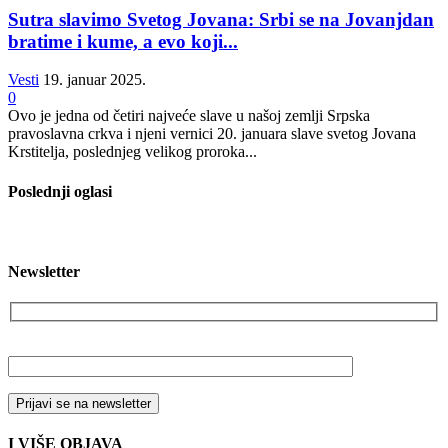
Sutra slavimo Svetog Jovana: Srbi se na Jovanjdan
bratime i kume, a evo koji...
Vesti
19. januar 2025.
0
Ovo je jedna od četiri najveće slave u našoj zemlji Srpska
pravoslavna crkva i njeni vernici 20. januara slave svetog Jovana
Krstitelja, poslednjeg velikog proroka...
Poslednji oglasi
Newsletter
Vaša email adresa
I VIŠE OBJAVA