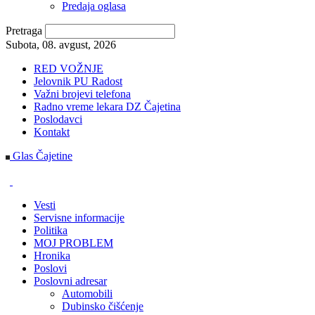
Predaja oglasa
Pretraga
Subota, 08. avgust, 2026
RED VOŽNJE
Jelovnik PU Radost
Važni brojevi telefona
Radno vreme lekara DZ Čajetina
Poslodavci
Kontakt
Glas Čajetine
Vesti
Servisne informacije
Politika
MOJ PROBLEM
Hronika
Poslovi
Poslovni adresar
Automobili
Dubinsko čišćenje