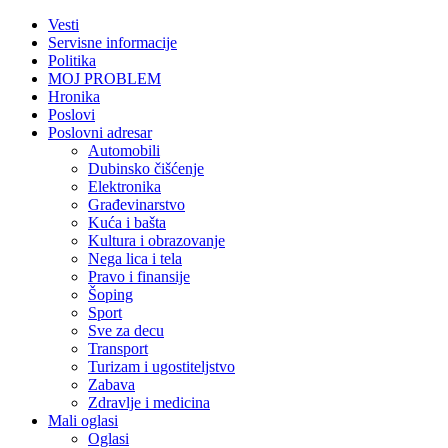
Vesti
Servisne informacije
Politika
MOJ PROBLEM
Hronika
Poslovi
Poslovni adresar
Automobili
Dubinsko čišćenje
Elektronika
Građevinarstvo
Kuća i bašta
Kultura i obrazovanje
Nega lica i tela
Pravo i finansije
Šoping
Sport
Sve za decu
Transport
Turizam i ugostiteljstvo
Zabava
Zdravlje i medicina
Mali oglasi
Oglasi