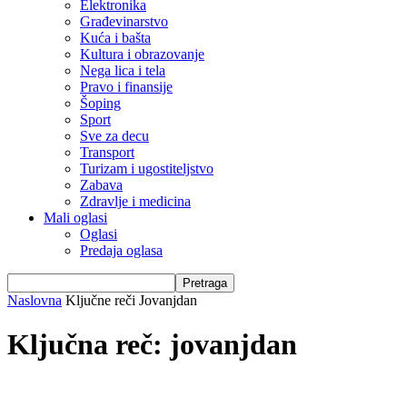
Elektronika
Građevinarstvo
Kuća i bašta
Kultura i obrazovanje
Nega lica i tela
Pravo i finansije
Šoping
Sport
Sve za decu
Transport
Turizam i ugostiteljstvo
Zabava
Zdravlje i medicina
Mali oglasi
Oglasi
Predaja oglasa
Naslovna
Ključne reči
Jovanjdan
Ključna reč: jovanjdan