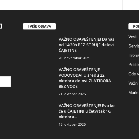
I VIŠE OBJAVA
PO
Vesti
VAŽNO OBAVEŠTENJE! Danas
od 14:30h BEZ STRUJE delovi
Servi
ČAJETINE
Hroni
20. novembar 2025.
Politi
VAŽNO OBAVEŠTENJE
Gde v
VODOVODA! U sredu 22.
oktobra delovi ZLATIBORA
Važni 
BEZ VODE
Marke
21. oktobar 2025.
VAŽNO OBAVEŠTENJE! Evo ko
će u ČAJETINI u četvrtak 16.
oktobra...
15. oktobar 2025.