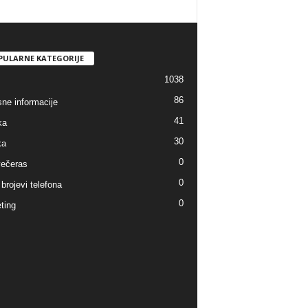
PULARNE KATEGORIJE
1038
86
sne informacije
41
ka
30
ka
0
ečeras
0
brojevi telefona
0
ting