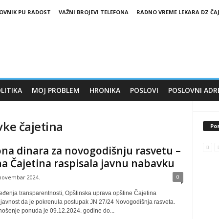
LOVNIK PU RADOST
VAŽNI BROJEVI TELEFONA
RADNO VREME LEKARA DZ ČA
LITIKA
MOJ PROBLEM
HRONIKA
POSLOVI
POSLOVNI ADR
vke čajetina
Pos
ona dinara za novogodišnju rasvetu –
a Čajetina raspisala javnu nabavku
0
 novembar 2024.
đenja transparentnosti, Opštinska uprava opštine Čajetina
javnost da je pokrenula postupak JN 27/24 Novogodišnja rasveta.
ošenje ponuda je 09.12.2024. godine do...