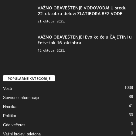
VAŽNO OBAVEŠTENJE VODOVODA! U sredu
22. oktobra delovi ZLATIBORA BEZ VODE
21. oktobar 2025.
VAŽNO OBAVEŠTENJE! Evo ko će u ČAJETINI u
četvrtak 16. oktobra...
15. oktobar 2025.
POPULARNE KATEGORIJE
1038
Vesti
86
Servisne informacije
41
Hronika
30
Politika
0
Gde večeras
0
Važni brojevi telefona