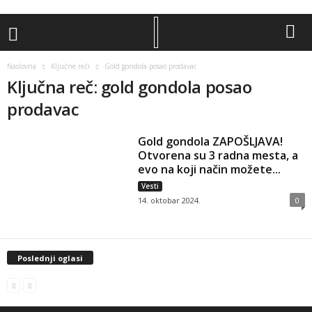
Naslovna
Ključne reči
Gold gondola posao prodavac
Ključna reč: gold gondola posao
prodavac
Gold gondola ZAPOŠLJAVA!
Otvorena su 3 radna mesta, a
evo na koji način možete...
Vesti
14. oktobar 2024.
0
Poslednji oglasi