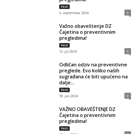
Vesti
6. septembar 2024.
0
Važno obaveštenje DZ
Čajetina o preventivnim
pregledima!
Vesti
12. jul 2024.
0
Odličan odziv na preventivne
preglede. Evo koliko naših
sugrađana će biti upućeno na
dalje...
Vesti
18. jun 2024.
0
VAŽNO OBAVEŠTENJE DZ
Čajetina o preventivnim
pregledima!
Vesti