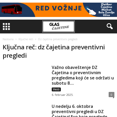
Naslovna
Ključne reči
Dz čajetina preventivni pregledi
Ključna reč: dz čajetina preventivni
pregledi
Važno obaveštenje DZ
Čajetina o preventivnim
pregledima koji će se održati u
subotu 8....
Vesti
6. februar 2025.
0
U nedelju 6. oktobra
preventivni pregledi u DZ
Čajetina! Evo koje preglede