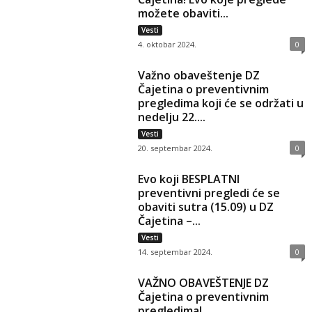
možete obaviti...
Vesti
4. oktobar 2024.
0
Važno obaveštenje DZ
Čajetina o preventivnim
pregledima koji će se održati u
nedelju 22....
Vesti
20. septembar 2024.
0
Evo koji BESPLATNI
preventivni pregledi će se
obaviti sutra (15.09) u DZ
Čajetina –...
Vesti
14. septembar 2024.
0
VAŽNO OBAVEŠTENJE DZ
Čajetina o preventivnim
pregledima!