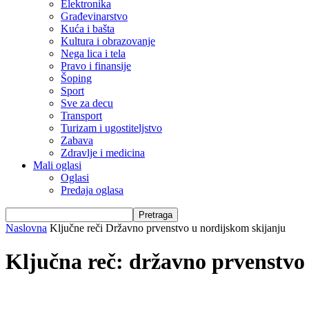
Elektronika
Građevinarstvo
Kuća i bašta
Kultura i obrazovanje
Nega lica i tela
Pravo i finansije
Šoping
Sport
Sve za decu
Transport
Turizam i ugostiteljstvo
Zabava
Zdravlje i medicina
Mali oglasi
Oglasi
Predaja oglasa
Naslovna
Ključne reči
Državno prvenstvo u nordijskom skijanju
Ključna reč: državno prvenstvo