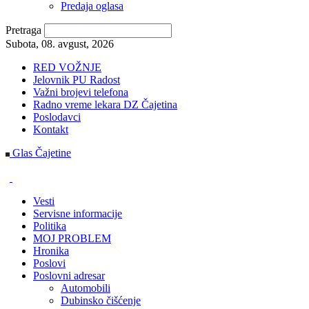
Predaja oglasa
Pretraga
Subota, 08. avgust, 2026
RED VOŽNJE
Jelovnik PU Radost
Važni brojevi telefona
Radno vreme lekara DZ Čajetina
Poslodavci
Kontakt
Glas Čajetine
Vesti
Servisne informacije
Politika
MOJ PROBLEM
Hronika
Poslovi
Poslovni adresar
Automobili
Dubinsko čišćenje