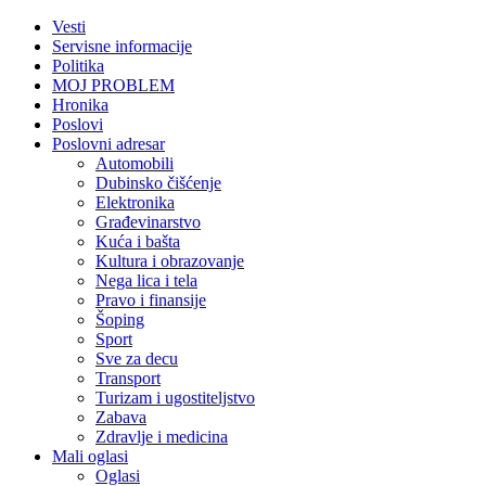
Vesti
Servisne informacije
Politika
MOJ PROBLEM
Hronika
Poslovi
Poslovni adresar
Automobili
Dubinsko čišćenje
Elektronika
Građevinarstvo
Kuća i bašta
Kultura i obrazovanje
Nega lica i tela
Pravo i finansije
Šoping
Sport
Sve za decu
Transport
Turizam i ugostiteljstvo
Zabava
Zdravlje i medicina
Mali oglasi
Oglasi