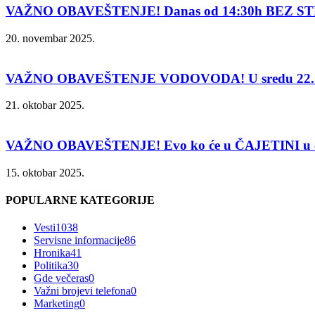
VAŽNO OBAVEŠTENJE! Danas od 14:30h BEZ ST
20. novembar 2025.
VAŽNO OBAVEŠTENJE VODOVODA! U sredu 22. 
21. oktobar 2025.
VAŽNO OBAVEŠTENJE! Evo ko će u ČAJETINI u čet
15. oktobar 2025.
POPULARNE KATEGORIJE
Vesti
1038
Servisne informacije
86
Hronika
41
Politika
30
Gde večeras
0
Važni brojevi telefona
0
Marketing
0