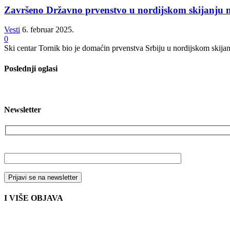
Završeno Državno prvenstvo u nordijskom skijanju
Vesti
6. februar 2025.
0
Ski centar Tornik bio je domaćin prvenstva Srbiju u nordijskom skijanj
Poslednji oglasi
Newsletter
Vaša email adresa
I VIŠE OBJAVA