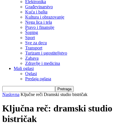
Elektronika
Građevinarstvo
Kuća i bašta
Kultura i obrazovanje
Nega lica i tela
Pravo i finansije
Šoping
Sport
Sve za decu
Transport
Turizam i ugostiteljstvo
Zabava
Zdravlje i medicina
Mali oglasi
Oglasi
Predaja oglasa
Naslovna
Ključne reči
Dramski studio bistričak
Ključna reč: dramski studio
bistričak