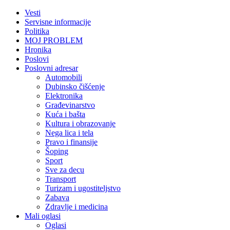
Vesti
Servisne informacije
Politika
MOJ PROBLEM
Hronika
Poslovi
Poslovni adresar
Automobili
Dubinsko čišćenje
Elektronika
Građevinarstvo
Kuća i bašta
Kultura i obrazovanje
Nega lica i tela
Pravo i finansije
Šoping
Sport
Sve za decu
Transport
Turizam i ugostiteljstvo
Zabava
Zdravlje i medicina
Mali oglasi
Oglasi