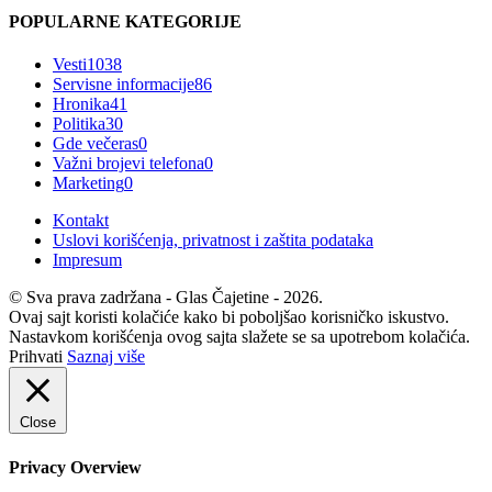
POPULARNE KATEGORIJE
Vesti
1038
Servisne informacije
86
Hronika
41
Politika
30
Gde večeras
0
Važni brojevi telefona
0
Marketing
0
Kontakt
Uslovi korišćenja, privatnost i zaštita podataka
Impresum
© Sva prava zadržana - Glas Čajetine - 2026.
Ovaj sajt koristi kolačiće kako bi poboljšao korisničko iskustvo.
Nastavkom korišćenja ovog sajta slažete se sa upotrebom kolačića.
Prihvati
Saznaj više
Close
Privacy Overview