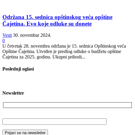
Održana 15. sednica opštinskog veća opštine
Čajetina. Evo koje odluke su donete
Vesti
30. novembar 2024.
0
U četvrtak 28. novembra održana je 15. sednica Opštinskog veća
Opštine Čajetina. Utvrđen je predlog odluke o budžetu opštine
Čajetina za 2025. godinu. Ukupni prihodi...
Poslednji oglasi
Newsletter
Vaša email adresa