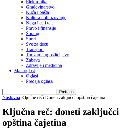
Elektronika
Građevinarstvo
Kuća i bašta
Kultura i obrazovanje
Nega lica i tela
Pravo i finansije
Šoping
Sport
Sve za decu
Transport
Turizam i ugostiteljstvo
Zabava
Zdravlje i medicina
Mali oglasi
Oglasi
Predaja oglasa
Naslovna
Ključne reči
Doneti zaključci opština čajetina
Ključna reč: doneti zaključci
opština čajetina