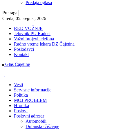
Predaja oglasa
Pretraga
Creda, 05. avgust, 2026
RED VOŽNJE
Jelovnik PU Radost
Važni brojevi telefona
Radno vreme lekara DZ Čajetina
Poslodavci
Kontakt
Glas Čajetine
Vesti
Servisne informacije
Politika
MOJ PROBLEM
Hronika
Poslovi
Poslovni adresar
Automobili
Dubinsko čišćenje