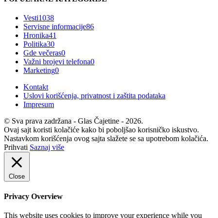
Vesti
1038
Servisne informacije
86
Hronika
41
Politika
30
Gde večeras
0
Važni brojevi telefona
0
Marketing
0
Kontakt
Uslovi korišćenja, privatnost i zaštita podataka
Impresum
© Sva prava zadržana - Glas Čajetine - 2026.
Ovaj sajt koristi kolačiće kako bi poboljšao korisničko iskustvo.
Nastavkom korišćenja ovog sajta slažete se sa upotrebom kolačića.
Prihvati
Saznaj više
Close
Privacy Overview
This website uses cookies to improve your experience while you