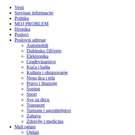
Vesti
Servisne informacije
Politika
MOJ PROBLEM
Hronika
Poslovi
Poslovni adresar
Automobili
Dubinsko čišćenje
Elektronika
Građevinarstvo
Kuća i bašta
Kultura i obrazovanje
Nega lica i tela
Pravo i finansije
Šoping
Sport
Sve za decu
Transport
Turizam i ugostiteljstvo
Zabava
Zdravlje i medicina
Mali oglasi
Oglasi