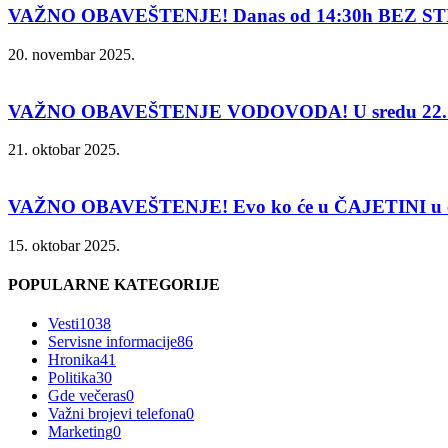
VAŽNO OBAVEŠTENJE! Danas od 14:30h BEZ ST
20. novembar 2025.
VAŽNO OBAVEŠTENJE VODOVODA! U sredu 22. 
21. oktobar 2025.
VAŽNO OBAVEŠTENJE! Evo ko će u ČAJETINI u čet
15. oktobar 2025.
POPULARNE KATEGORIJE
Vesti
1038
Servisne informacije
86
Hronika
41
Politika
30
Gde večeras
0
Važni brojevi telefona
0
Marketing
0