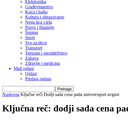
Elektronika
Građevinarstvo
Kuća i bašta
Kultura i obrazovanje
Nega lica i tela
Pravo i finansije
Šoping
Sport
Sve za decu
Transport
Turizam i ugostiteljstvo
Zabava
Zdravlje i medicina
Mali oglasi
Oglasi
Predaja oglasa
Naslovna
Ključne reči
Dodji sada cena pada univerexport avgust
Ključna reč: dodji sada cena pa