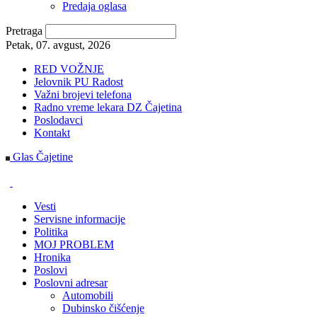
Predaja oglasa
Pretraga
Petak, 07. avgust, 2026
RED VOŽNJE
Jelovnik PU Radost
Važni brojevi telefona
Radno vreme lekara DZ Čajetina
Poslodavci
Kontakt
Glas Čajetine
Vesti
Servisne informacije
Politika
MOJ PROBLEM
Hronika
Poslovi
Poslovni adresar
Automobili
Dubinsko čišćenje