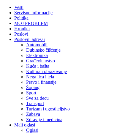
Vesti
Servisne informacije
Politika
MOJ PROBLEM
Hronika
Poslovi
Poslovni adresar
Automobili
Dubinsko čišćenje
Elektronika
Građevinarstvo
Kuća i bašta
Kultura i obrazovanje
Nega lica i tela
Pravo i finansije
Šoping
Sport
Sve za decu
Transport
Turizam i ugostiteljstvo
Zabava
Zdravlje i medicina
Mali oglasi
Oglasi