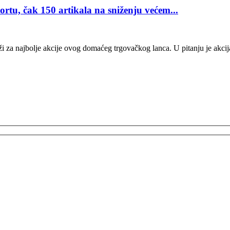
, čak 150 artikala na sniženju većem...
i za najbolje akcije ovog domaćeg trgovačkog lanca. U pitanju je akcij