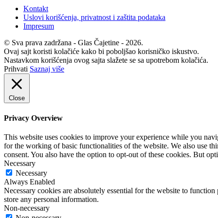
Kontakt
Uslovi korišćenja, privatnost i zaštita podataka
Impresum
© Sva prava zadržana - Glas Čajetine - 2026.
Ovaj sajt koristi kolačiće kako bi poboljšao korisničko iskustvo.
Nastavkom korišćenja ovog sajta slažete se sa upotrebom kolačića.
Prihvati
Saznaj više
Close
Privacy Overview
This website uses cookies to improve your experience while you naviga
for the working of basic functionalities of the website. We also use t
consent. You also have the option to opt-out of these cookies. But op
Necessary
Necessary
Always Enabled
Necessary cookies are absolutely essential for the website to function 
store any personal information.
Non-necessary
Non-necessary