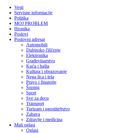
Vesti
Servisne informacije
Politika
MOJ PROBLEM
Hronika
Poslovi
Poslovni adresar
Automobili
Dubinsko čišćenje
Elektronika
Građevinarstvo
Kuća i bašta
Kultura i obrazovanje
Nega lica i tela
Pravo i finansije
Šoping
Sport
Sve za decu
Transport
Turizam i ugostiteljstvo
Zabava
Zdravlje i medicina
Mali oglasi
Oglasi