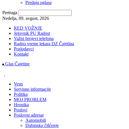
Predaja oglasa
Pretraga
Nedelja, 09. avgust, 2026
RED VOŽNJE
Jelovnik PU Radost
Važni brojevi telefona
Radno vreme lekara DZ Čajetina
Poslodavci
Kontakt
Glas Čajetine
Vesti
Servisne informacije
Politika
MOJ PROBLEM
Hronika
Poslovi
Poslovni adresar
Automobili
Dubinsko čišćenje