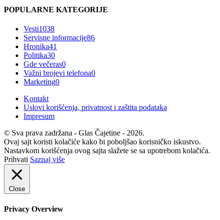
POPULARNE KATEGORIJE
Vesti
1038
Servisne informacije
86
Hronika
41
Politika
30
Gde večeras
0
Važni brojevi telefona
0
Marketing
0
Kontakt
Uslovi korišćenja, privatnost i zaštita podataka
Impresum
© Sva prava zadržana - Glas Čajetine - 2026.
Ovaj sajt koristi kolačiće kako bi poboljšao korisničko iskustvo.
Nastavkom korišćenja ovog sajta slažete se sa upotrebom kolačića.
Prihvati
Saznaj više
Close
Privacy Overview