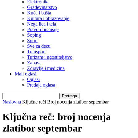
Elektronika
Građevinarstvo
Kuća i bašta
Kultura i obrazovanje
Nega lica i tela
Pravo i finansije
Šoping
Sport
Sve za decu
Transport
Turizam i ugostiteljstvo
Zabava
Zdravlje i medicina
Mali oglasi
Oglasi
Predaja oglasa
Naslovna
Ključne reči
Broj nocenja zlatibor septembar
Ključna reč: broj nocenja
zlatibor septembar