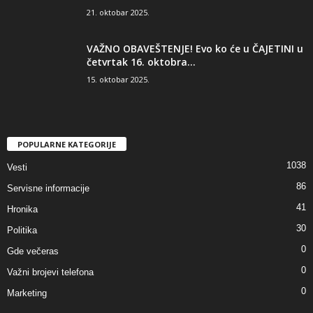
21. oktobar 2025.
VAŽNO OBAVEŠTENJE! Evo ko će u ČAJETINI u
četvrtak 16. oktobra...
15. oktobar 2025.
POPULARNE KATEGORIJE
1038
Vesti
86
Servisne informacije
41
Hronika
30
Politika
0
Gde večeras
0
Važni brojevi telefona
0
Marketing