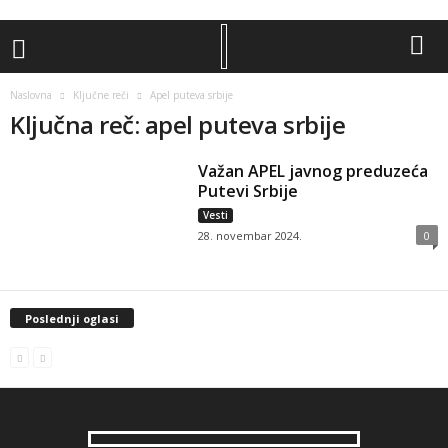
Naslovna
Ključne reči
Apel puteva srbije
Ključna reč: apel puteva srbije
Važan APEL javnog preduzeća
Putevi Srbije
Vesti
28. novembar 2024.
0
Poslednji oglasi