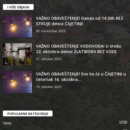
I VIŠE OBJAVA
VAŽNO OBAVEŠTENJE! Danas od 14:30h BEZ
STRUJE delovi ČAJETINE
20. novembar 2025.
VAŽNO OBAVEŠTENJE VODOVODA! U sredu
22. oktobra delovi ZLATIBORA BEZ VODE
21. oktobar 2025.
VAŽNO OBAVEŠTENJE! Evo ko će u ČAJETINI u
četvrtak 16. oktobra...
15. oktobar 2025.
POPULARNE KATEGORIJE
1038
Vesti