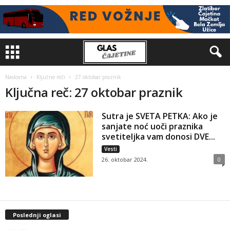
Naslovna
Ključne reči
27 oktobar praznik
Ključna reč: 27 oktobar praznik
Sutra je SVETA PETKA: Ako je
sanjate noć uoči praznika
svetiteljka vam donosi DVE...
Vesti
26. oktobar 2024.
0
Poslednji oglasi