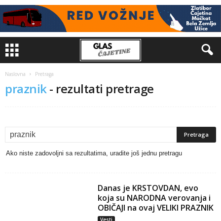
Naslovna
Pretraga
praznik
-
rezultati pretrage
Ako niste zadovoljni sa rezultatima, uradite još jednu pretragu
Danas je KRSTOVDAN, evo
koja su NARODNA verovanja i
OBIČAJI na ovaj VELIKI PRAZNIK
Vesti