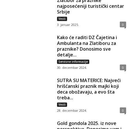
Zlatibor za praznike
najposećeniji turistički centar
Srbije
Vesti
3. januar 2025.
0
Kako će raditi DZ Čajetina i
Ambulanta na Zlatiboru za
praznike? Donosimo sve
detalje...
Servisne informacije
30. decembar 2024.
0
SUTRA SU MATERICE: Najveći
hrišćanski praznik majki koji
deca obožavaju, a evo šta
treba...
Vesti
28. decembar 2024.
0
Gold gondola 2025. iz nove