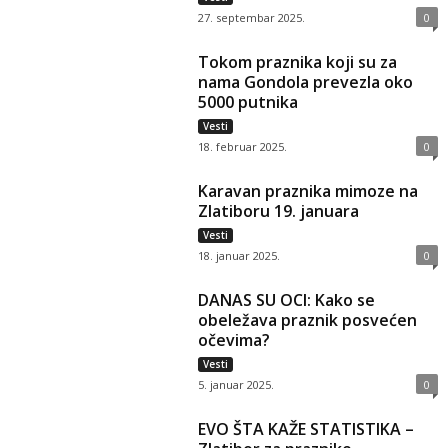
27. septembar 2025.
0
Tokom praznika koji su za
nama Gondola prevezla oko
5000 putnika
Vesti
18. februar 2025.
0
Karavan praznika mimoze na
Zlatiboru 19. januara
Vesti
18. januar 2025.
0
DANAS SU OCI: Kako se
obeležava praznik posvećen
očevima?
Vesti
5. januar 2025.
0
EVO ŠTA KAŽE STATISTIKA –