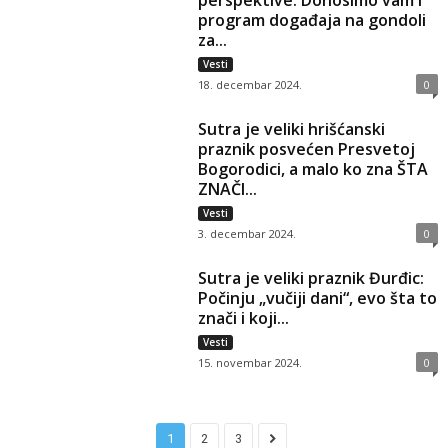
perspektive. Donosimo vam i
program događaja na gondoli
za...
Vesti
18. decembar 2024.
0
Sutra je veliki hrišćanski
praznik posvećen Presvetoj
Bogorodici, a malo ko zna ŠTA
ZNAČI...
Vesti
3. decembar 2024.
0
Sutra je veliki praznik Đurđic:
Počinju „vučiji dani“, evo šta to
znači i koji...
Vesti
15. novembar 2024.
0
1
2
3