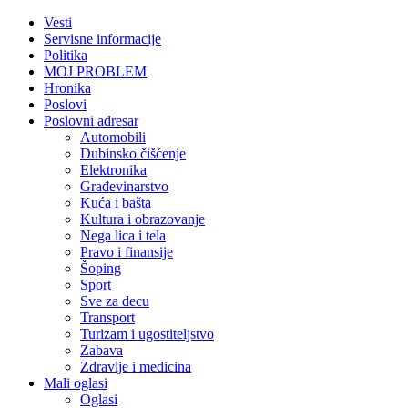
Vesti
Servisne informacije
Politika
MOJ PROBLEM
Hronika
Poslovi
Poslovni adresar
Automobili
Dubinsko čišćenje
Elektronika
Građevinarstvo
Kuća i bašta
Kultura i obrazovanje
Nega lica i tela
Pravo i finansije
Šoping
Sport
Sve za decu
Transport
Turizam i ugostiteljstvo
Zabava
Zdravlje i medicina
Mali oglasi
Oglasi