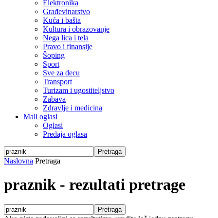
Elektronika
Građevinarstvo
Kuća i bašta
Kultura i obrazovanje
Nega lica i tela
Pravo i finansije
Šoping
Sport
Sve za decu
Transport
Turizam i ugostiteljstvo
Zabava
Zdravlje i medicina
Mali oglasi
Oglasi
Predaja oglasa
Naslovna
Pretraga
praznik
-
rezultati pretrage