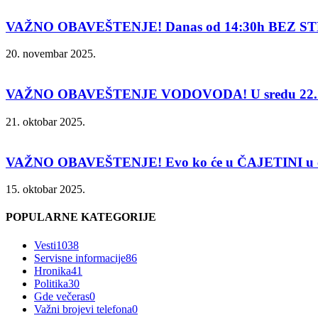
VAŽNO OBAVEŠTENJE! Danas od 14:30h BEZ ST
20. novembar 2025.
VAŽNO OBAVEŠTENJE VODOVODA! U sredu 22. 
21. oktobar 2025.
VAŽNO OBAVEŠTENJE! Evo ko će u ČAJETINI u čet
15. oktobar 2025.
POPULARNE KATEGORIJE
Vesti
1038
Servisne informacije
86
Hronika
41
Politika
30
Gde večeras
0
Važni brojevi telefona
0