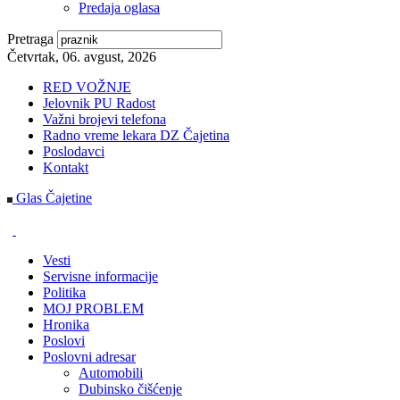
Predaja oglasa
Pretraga
Četvrtak, 06. avgust, 2026
RED VOŽNJE
Jelovnik PU Radost
Važni brojevi telefona
Radno vreme lekara DZ Čajetina
Poslodavci
Kontakt
Glas Čajetine
Vesti
Servisne informacije
Politika
MOJ PROBLEM
Hronika
Poslovi
Poslovni adresar
Automobili
Dubinsko čišćenje