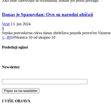
Ako niste zadovoljni sa rezultatima, uradite još jednu pretragu
Danas je Spasovdan: Ovo su narodni običaji
Vesti
13. jun 2024.
0
Srpska pravoslavna crkva danas obeležava praznik posvećen Vaznese
1
...
8
9
10
Stranica 10 od ukupno 10
Poslednji oglasi
Newsletter
Vaša email adresa
I VIŠE OBJAVA