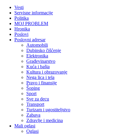
Vesti
Servisne informacije
Politika
MOJ PROBLEM
Hronika
Poslovi
Poslovni adresar
Automobili
Dubinsko čišćenje
Elektronika
Građevinarstvo
Kuća i bašta
Kultura i obrazovanje
Nega lica i tela
Pravo i finansije
Šoping
Sport
Sve za decu
Transport
Turizam i ugostiteljstvo
Zabava
Zdravlje i medicina
Mali oglasi
Oglasi