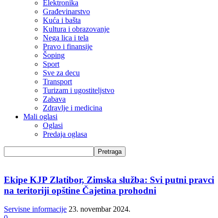
Elektronika
Građevinarstvo
Kuća i bašta
Kultura i obrazovanje
Nega lica i tela
Pravo i finansije
Šoping
Sport
Sve za decu
Transport
Turizam i ugostiteljstvo
Zabava
Zdravlje i medicina
Mali oglasi
Oglasi
Predaja oglasa
Ekipe KJP Zlatibor, Zimska služba: Svi putni pravci
na teritoriji opštine Čajetina prohodni
Servisne informacije
23. novembar 2024.
0