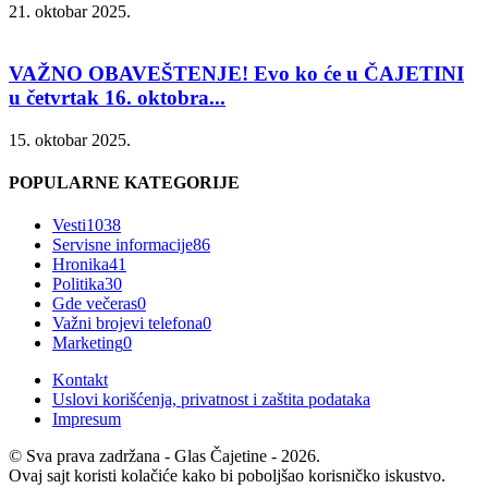
21. oktobar 2025.
VAŽNO OBAVEŠTENJE! Evo ko će u ČAJETINI
u četvrtak 16. oktobra...
15. oktobar 2025.
POPULARNE KATEGORIJE
Vesti
1038
Servisne informacije
86
Hronika
41
Politika
30
Gde večeras
0
Važni brojevi telefona
0
Marketing
0
Kontakt
Uslovi korišćenja, privatnost i zaštita podataka
Impresum
© Sva prava zadržana - Glas Čajetine - 2026.
Ovaj sajt koristi kolačiće kako bi poboljšao korisničko iskustvo.