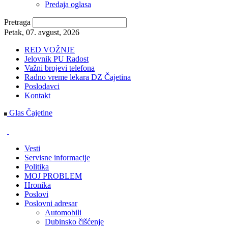
Predaja oglasa
Pretraga
Petak, 07. avgust, 2026
RED VOŽNJE
Jelovnik PU Radost
Važni brojevi telefona
Radno vreme lekara DZ Čajetina
Poslodavci
Kontakt
Glas Čajetine
Vesti
Servisne informacije
Politika
MOJ PROBLEM
Hronika
Poslovi
Poslovni adresar
Automobili
Dubinsko čišćenje