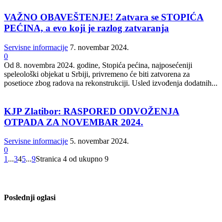
VAŽNO OBAVEŠTENJE! Zatvara se STOPIĆA
PEĆINA, a evo koji je razlog zatvaranja
Servisne informacije
7. novembar 2024.
0
Od 8. novembra 2024. godine, Stopića pećina, najposećeniji
speleološki objekat u Srbiji, privremeno će biti zatvorena za
posetioce zbog radova na rekonstrukciji. Usled izvođenja dodatnih...
KJP Zlatibor: RASPORED ODVOŽENJA
OTPADA ZA NOVEMBAR 2024.
Servisne informacije
5. novembar 2024.
0
1
...
3
4
5
...
9
Stranica 4 od ukupno 9
Poslednji oglasi