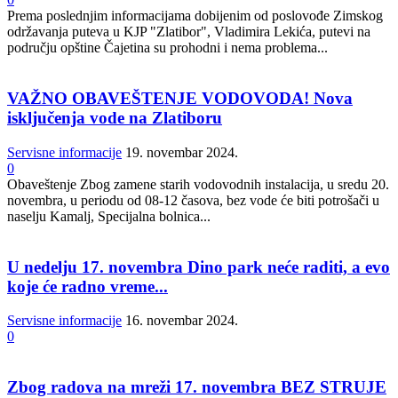
Prema poslednjim informacijama dobijenim od poslovođe Zimskog
održavanja puteva u KJP "Zlatibor", Vladimira Lekića, putevi na
području opštine Čajetina su prohodni i nema problema...
VAŽNO OBAVEŠTENJE VODOVODA! Nova
isključenja vode na Zlatiboru
Servisne informacije
19. novembar 2024.
0
Obaveštenje Zbog zamene starih vodovodnih instalacija, u sredu 20.
novembra, u periodu od 08-12 časova, bez vode će biti potrošači u
naselju Kamalj, Specijalna bolnica...
U nedelju 17. novembra Dino park neće raditi, a evo
koje će radno vreme...
Servisne informacije
16. novembar 2024.
0
Zbog radova na mreži 17. novembra BEZ STRUJE