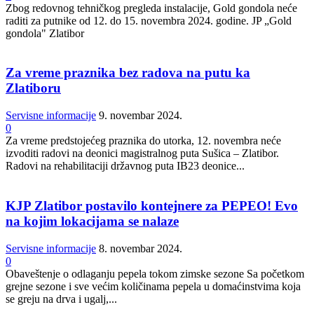
Zbog redovnog tehničkog pregleda instalacije, Gold gondola neće
raditi za putnike od 12. do 15. novembra 2024. godine. JP „Gold
gondola" Zlatibor
Za vreme praznika bez radova na putu ka
Zlatiboru
Servisne informacije
9. novembar 2024.
0
Za vreme predstojećeg praznika do utorka, 12. novembra neće
izvoditi radovi na deonici magistralnog puta Sušica – Zlatibor.
Radovi na rehabilitaciji državnog puta IB23 deonice...
KJP Zlatibor postavilo kontejnere za PEPEO! Evo
na kojim lokacijama se nalaze
Servisne informacije
8. novembar 2024.
0
Obaveštenje o odlaganju pepela tokom zimske sezone Sa početkom
grejne sezone i sve većim količinama pepela u domaćinstvima koja
se greju na drva i ugalj,...