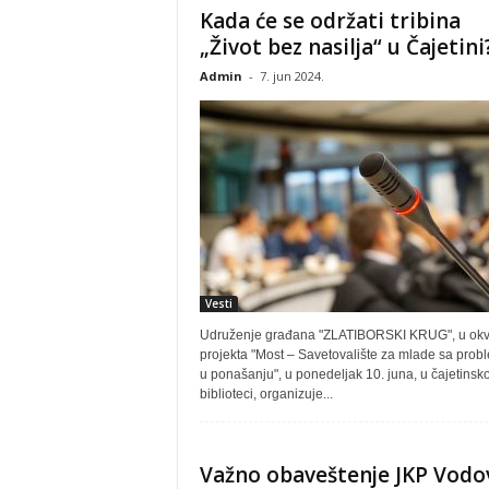
Kada će se održati tribina
„Život bez nasilja“ u Čajetini
Admin
-
7. jun 2024.
Vesti
Udruženje građana "ZLATIBORSKI KRUG", u okv
projekta "Most – Savetovalište za mlade sa pro
u ponašanju", u ponedeljak 10. juna, u čajetinsko
biblioteci, organizuje...
Važno obaveštenje JKP Vodo