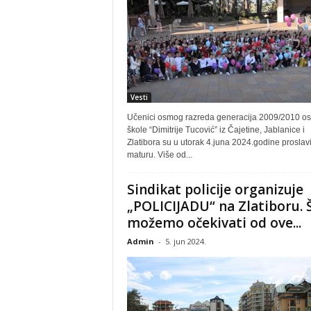
Vesti
Učenici osmog razreda generacija 2009/2010 o
škole “Dimitrije Tucović” iz Čajetine, Jablanice i
Zlatibora su u utorak 4.juna 2024.godine proslavi
maturu. Više od...
Sindikat policije organizuje
„POLICIJADU“ na Zlatiboru. 
možemo očekivati od ove...
Admin
-
5. jun 2024.