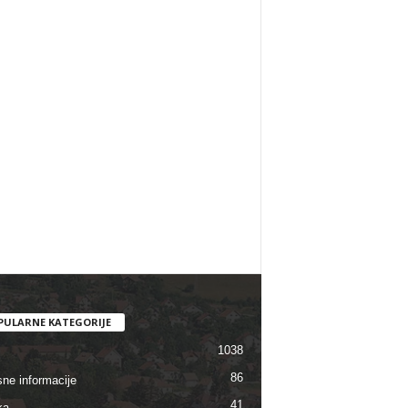
PULARNE KATEGORIJE
1038
86
sne informacije
41
ka