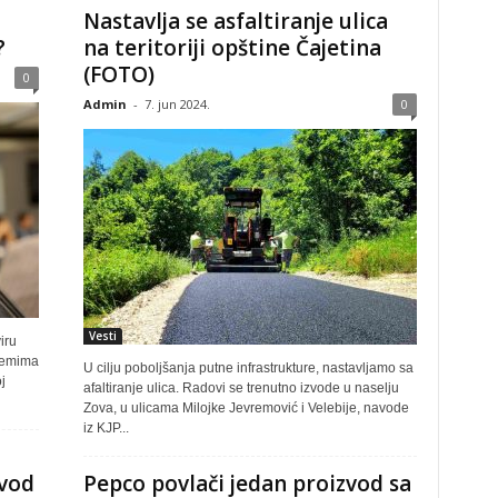
Nastavlja se asfaltiranje ulica
?
na teritoriji opštine Čajetina
(FOTO)
0
Admin
-
7. jun 2024.
0
Vesti
iru
blemima
U cilju poboljšanja putne infrastrukture, nastavljamo sa
j
afaltiranje ulica. Radovi se trenutno izvode u naselju
Zova, u ulicama Milojke Jevremović i Velebije, navode
iz KJP...
vod
Pepco povlači jedan proizvod sa