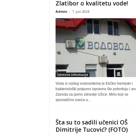
Zlatibor o kvalitetu vode!
Admin
-
7. jun 2024.
Servisne informacije
Voda iz našeg vodosistema je fizičko-hemijski i
bakteriološki potpuno ispravna što potvrđuju i an
Zavoda za javno zdravlje Užice. Miris koji se
sporadično oseća u...
Šta su to sadili učenici OŠ
Dimitrije Tucović? (FOTO)