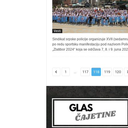
Vesti
Sindikat srpske policije organizuje XVII (sedamn
po redu sportsku manifestaciju pod nazivom Poli
„Zlatibor 2024“ koja se održava 7, 8. i 9. juna 2024
1
...
117
118
119
120