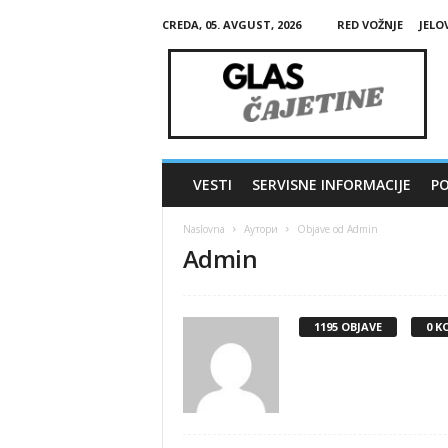
CREDA, 05. AVGUST, 2026
RED VOŽNJE
JELO
G
l
a
s
Č
a
j
VESTI
SERVISNE INFORMACIJE
PO
e
t
Naslovna
Аутори
Objave od Admin
i
Admin
n
e
1195 OBJAVE
0 