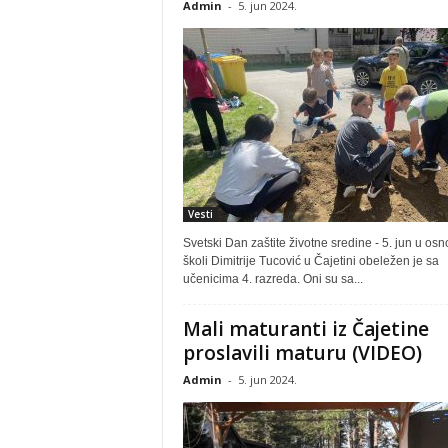
Admin
-
5. jun 2024.
Vesti
Svetski Dan zaštite životne sredine - 5. jun u osn
školi Dimitrije Tucović u Čajetini obeležen je sa
učenicima 4. razreda. Oni su sa...
Mali maturanti iz Čajetine
proslavili maturu (VIDEO)
Admin
-
5. jun 2024.