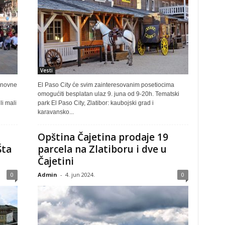
Vesti
snovne
El Paso City će svim zainteresovanim posetiocima
omogućiti besplatan ulaz 9. juna od 9-20h. Tematski
li mali
park El Paso City, Zlatibor: kaubojski grad i
karavansko...
Opština Čajetina prodaje 19
Šta
parcela na Zlatiboru i dve u
Čajetini
0
Admin
-
4. jun 2024.
0