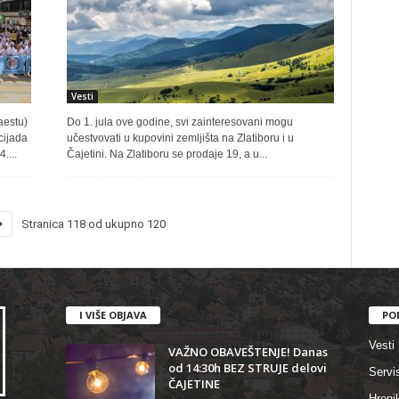
Vesti
aestu)
Do 1. jula ove godine, svi zainteresovani mogu
cijada
učestvovati u kupovini zemljišta na Zlatiboru i u
....
Čajetini. Na Zlatiboru se prodaje 19, a u...
Stranica 118 od ukupno 120
I VIŠE OBJAVA
PO
Vesti
VAŽNO OBAVEŠTENJE! Danas
od 14:30h BEZ STRUJE delovi
Servi
ČAJETINE
Hroni