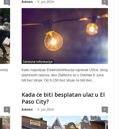
0
Admin
-
5. jun 2024.
0
Servisne informacije
ovnoj
Kako najavljuje Elektrodistribucija ogranak Užice, zbog
planiranih radova, deo Zlatibora će u četvrtak 6. juna
biti bez struje. Od 9-15h bez struje će biti deo...
Kada će biti besplatan ulaz u El
Paso City?
0
Admin
-
5. jun 2024.
0