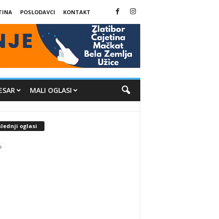
TINA
POSLODAVCI
KONTAKT
ESAR
MALI OGLASI
lednji oglasi