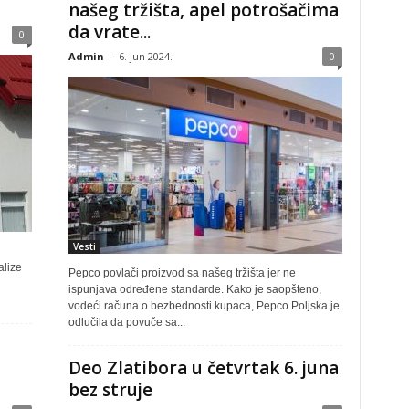
našeg tržišta, apel potrošačima
da vrate...
0
Admin
-
6. jun 2024.
0
Vesti
alize
Pepco povlači proizvod sa našeg tržišta jer ne
ispunjava određene standarde. Kako je saopšteno,
vodeći računa o bezbednosti kupaca, Pepco Poljska je
odlučila da povuče sa...
Deo Zlatibora u četvrtak 6. juna
bez struje